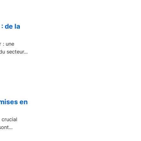
la
 : une
u secteur...
 mises en
crucial
ont...