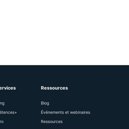
services
Ressources
ing
Blog
étences+
Événements et webinaires
ro
Ressources