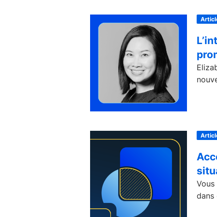
Articl
L’in
prom
Eliza
nouve
Articl
Acc
situ
Vous 
dans 