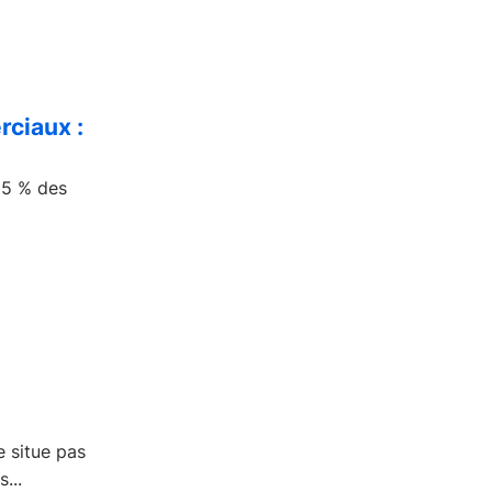
rciaux :
 25 % des
e situe pas
...