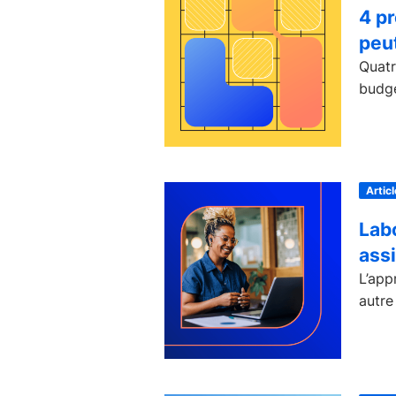
4 pr
peut
Quatr
budgé
Articl
Labo
assi
L’app
autre