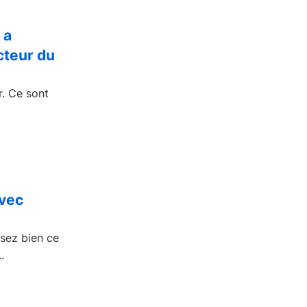
 a
cteur du
r. Ce sont
avec
ssez bien ce
.