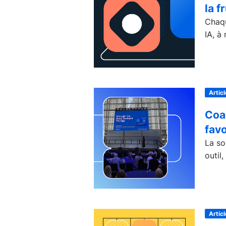
la f
Chaqu
IA, à
Articl
Coa
favo
La so
outil
Articl