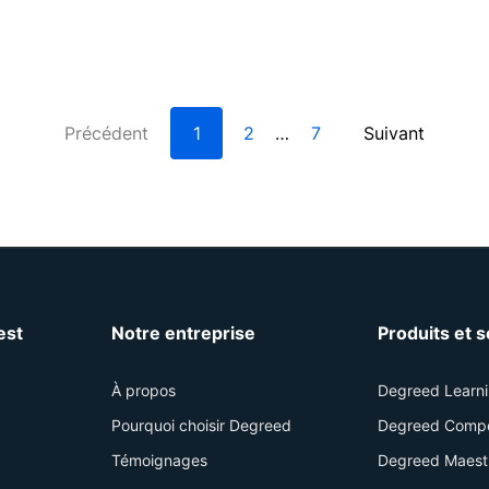
Précédent
1
2
7
Suivant
…
est
Notre entreprise
Produits et 
À propos
Degreed Learn
Pourquoi choisir Degreed
Degreed Comp
Témoignages
Degreed Maest