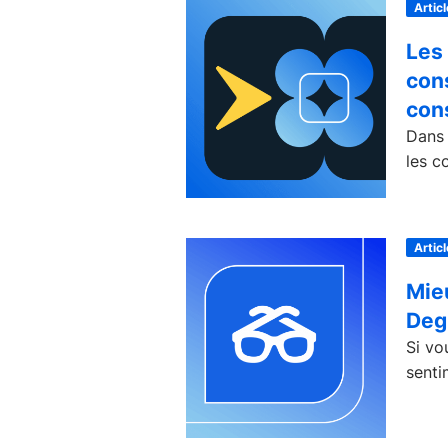
Articl
Les
cons
con
Dans 
les co
Articl
Mie
Deg
Si vo
senti