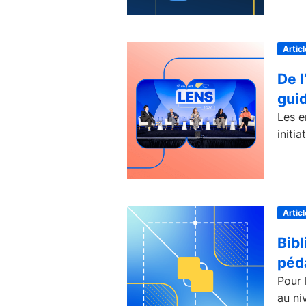
Articl
De l
gui
Les e
initi
Articl
Bibl
péd
Pour 
au ni