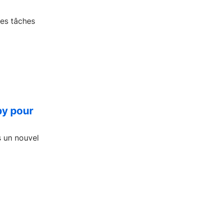
des tâches
by pour
s un nouvel