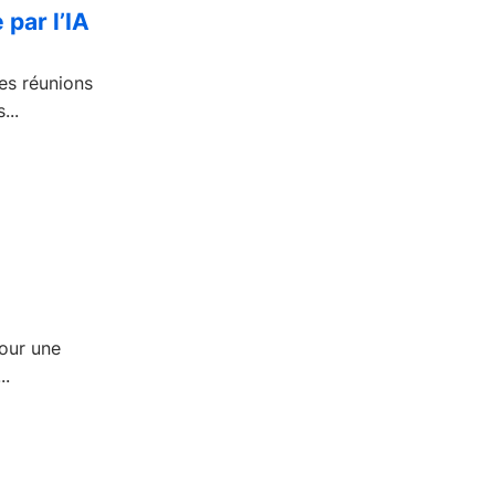
par l’IA
es réunions
...
pour une
..