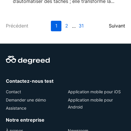
d’automatiser des tâches ; elle transforme la...
Précédent
1
2
31
Suivant
…
Contactez-nous test
Contact
Application mobile pour iOS
Demander une démo
Application mobile pour
Android
Assistance
Notre entreprise
À propos
Newsroom