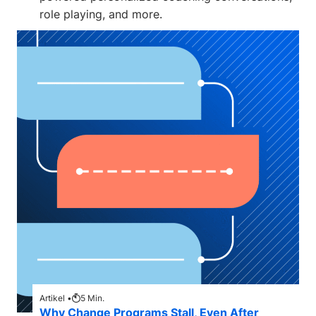
role playing, and more.
Artikel •
5
Min.
Why Change Programs Stall, Even After