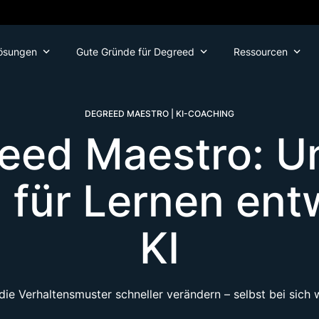
ösungen
Gute Gründe für Degreed
Ressourcen
DEGREED MAESTRO | KI-COACHING
eed Maestro: U
l für Lernen ent
KI
die Verhaltensmuster schneller verändern – selbst bei sich