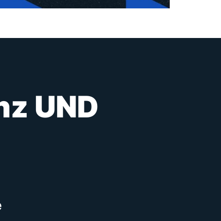
enz UND
e