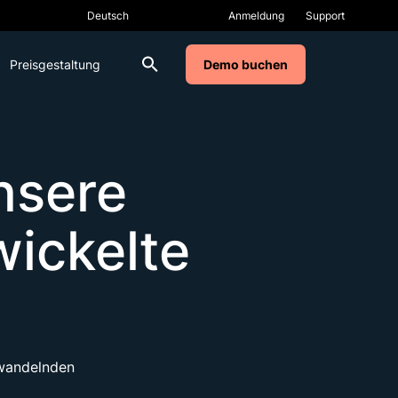
Anmeldung
Support
Preisgestaltung
Demo buchen
nsere
wickelte
 wandelnden