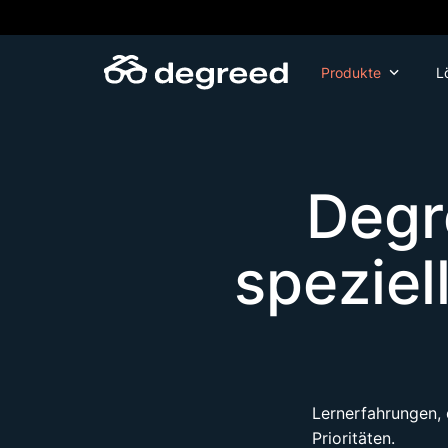
Zum
Inhalt
wechseln
Produkte
L
Degr
speziel
Lernerfahrungen, 
Prioritäten.