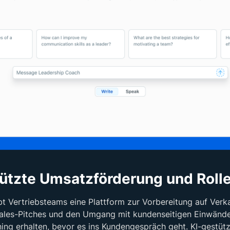
ützte Umsatzförderung und Roll
t Vertriebsteams eine Plattform zur Vorbereitung auf Verk
 Sales-Pitches und den Umgang mit kundenseitigen Einwänd
ng erhalten, bevor es ins Kundengespräch geht. KI-gestütz