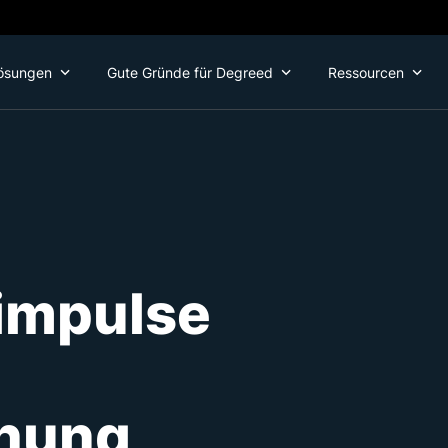
ösungen
Gute Gründe für Degreed
Ressourcen
impulse
ihung