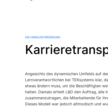
DIE HERAUSFORDERUNG
Karrieretrans
Angesichts des dynamischen Umfelds auf de
Führungskräften in die Kernwerte des Unte
Lernverantwortlichen bei TEKsystems klar, d
etwas ändern muss, um die Beschäftigten we
halten. Damals erhielt L&D den Auftrag, alle 
zusammenzutragen, die Mitarbeitende für ihr
Dieses Modell war jedoch altmodisch und w