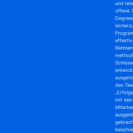
und teil
offene
Degree
sicherz
Program
effektiv
Rahmen
methodi
Schlüss
entwick
ausgeri
das Te
„Erfolgs
mit den
Mitarbe
ausgehä
gebrach
beschre