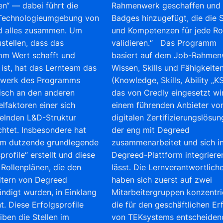
en“ — dabei führt die
Rahmenwerk geschaffen und 
 Technologieumgebung von
Badges hinzugefügt, die die S
d alles zusammen. Um
und Kompetenzen für jede Ro
ustellen, dass das
validieren.“ Das Programm
m Wert schafft und
basiert auf dem Job-Rahmen
 ist, hat das Lernteam das
Wissen, Skills und Fähigkeite
werk des Programms
(Knowledge, Skills, Ability „KS
sch an den anderen
das von Credly eingesetzt wi
elfaktoren einer sich
einem führenden Anbieter vo
elnden L&D-Struktur
digitalen Zertifizierungslösun
chtet. Insbesondere hat
der eng mit Degreed
am dutzende grundlegende
zusammenarbeitet und sich in
profile“ erstellt und diese
Degreed-Plattform integriere
 Rollenplänen, die den
lässt. Die Lernverantwortlich
itern von Degreed
haben sich zuerst auf zwei
ndigt wurden, in Einklang
Mitarbeitergruppen konzentri
t. Diese Erfolgsprofile
die für den geschäftlichen Er
iben die Stellen im
von TEKsystems entscheiden