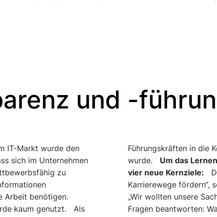
parenz und -führu
m IT-Markt wurde den
rnehmens aufgenommen
ass sich im Unternehmen
wurde.
Um das Lernen e
ttbewerbsfähig zu
vier neue Kernziele:
Das
Informationen
Karrierewege fördern“, s
e Arbeit benötigen.
„Wir wollten unsere Sac
urde kaum genutzt. Als
Fragen beantworten: Wa