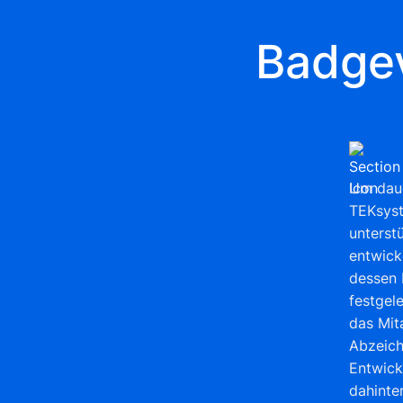
Badgev
Um daue
TEKsyst
unterst
entwick
dessen 
festgel
das Mita
Abzeich
Entwick
dahinter