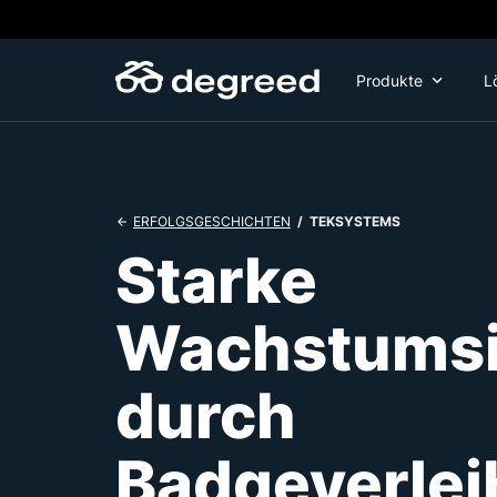
Zum
Inhalt
wechseln
Produkte
L
/ TEKSYSTEMS
ERFOLGSGESCHICHTEN
Starke
Wachstums
durch
Badgeverle