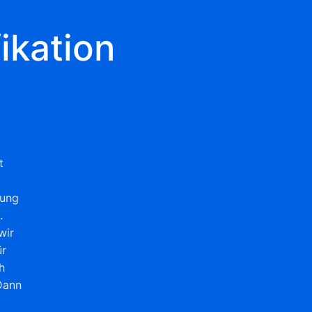
ikation
t
dung
.
wir
ür
h
 Dann