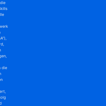
die
kills
lle
werk
n
A“),
rd,
n
gen,
 die
n
en
ert,
folg
d