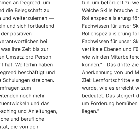
ehmen an Degreed, um
tun, um befördert zu we
nd die Belegschaft zu
Welche Skills brauche ic
en und weiterzulernen —
Rollenspezialisierung fö
ln und sich fortlaufend
Fachwissen für unser Sk
 der positiven
Rollenspezialisierung fö
verantwortlichen bei
Fachwissen für unser Sk
as ihre Zeit bis zur
vertikale Ebenen und Fü
den Umsatz pro Person
wie wir den Mitarbeiten
t hat. Weiterhin haben
können.“ Das dritte Zie
Degreed beschäftigt und
Anerkennung von und Mo
e Schulungen streichen.
Ziel: Lernfortschritte vi
Umfragen zum
wurde, wie es erreicht 
eitenden noch mehr
bedeutet. Das steigert d
rzuentwickeln und das
um Förderung bemühen 
aching und Anleitungen,
liegen.“
iche und berufliche
ität, die von den