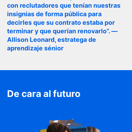
con reclutadores que tenían nuestras
insignias de forma pública para
decirles que su contrato estaba por
terminar y que querían renovarlo”. —
Allison Leonard, estratega de
aprendizaje sénior
De cara al futuro