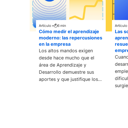
Artículo •
6
min
Artículo
Cómo medir el aprendizaje
Las s
moderno: las repercusiones
apren
en la empresa
resue
empre
Los altos mandos exigen
Cuand
desde hace mucho que el
desarr
área de Aprendizaje y
emple
Desarrollo demuestre sus
dificu
aportes y que justifique los
surgi
costos. Durante mucho
reuni