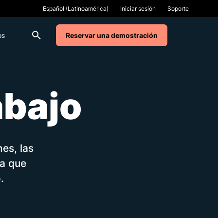
Iniciar sesión
Soporte
os
Reservar una demostración
abajo
es, las
ra que
.