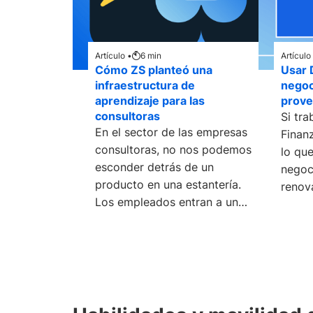
Artículo •
6
min
Artículo
Cómo ZS planteó una
Usar 
infraestructura de
negoc
aprendizaje para las
prov
consultoras
Si tra
En el sector de las empresas
Finan
consultoras, no nos podemos
lo que
esconder detrás de un
negoc
producto en una estantería.
renov
Los empleados entran a una
con u
habitación