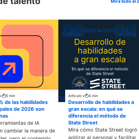
de talento
Mira todo el 
 •
5
min
Artículo •
4
min
 % de las habilidades
Desarrollo de habilidades a
ipales de 2026 son
gran escala: en qué se
nas
diferencia el método de
State Street
erramientas de IA
Mira cómo State Street logró
n cambiar la manera de
agilizar al personal y facilitar
der, pero el contenido