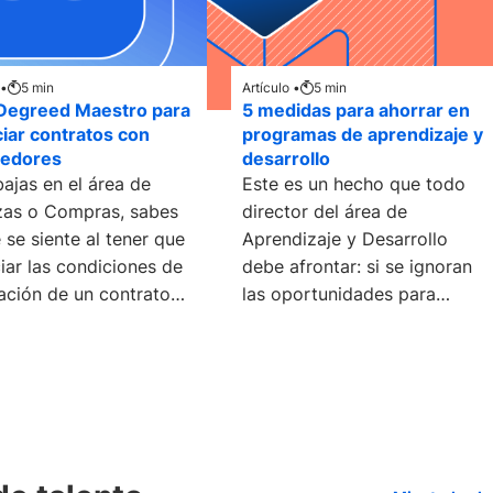
 •
5
min
Artículo •
5
min
Degreed Maestro para
5 medidas para ahorrar en
iar contratos con
programas de aprendizaje y
eedores
desarrollo
bajas en el área de
Este es un hecho que todo
zas o Compras, sabes
director del área de
 se siente al tener que
Aprendizaje y Desarrollo
iar las condiciones de
debe afrontar: si se ignoran
ación de un contrato
las oportunidades para
n
ahorrar hoy, en un