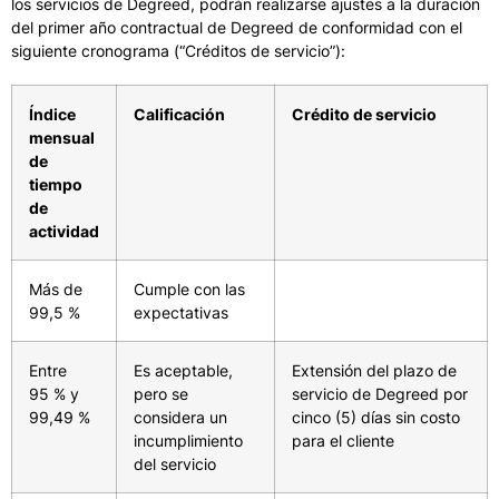
los servicios de Degreed, podrán realizarse ajustes a la duración
del primer año contractual de Degreed de conformidad con el
siguiente cronograma (“Créditos de servicio”):
Índice
Calificación
Crédito de servicio
mensual
de
tiempo
de
actividad
Más de
Cumple con las
99,5 %
expectativas
Entre
Es aceptable,
Extensión del plazo de
95 % y
pero se
servicio de Degreed por
99,49 %
considera un
cinco (5) días sin costo
incumplimiento
para el cliente
del servicio