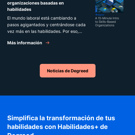
organizaciones basadas en
habilidades
El mundo laboral está cambiando a
pasos agigantados y centrándose cada
vez más en las habilidades. Por eso,
debes renovar tu manera de desarrollar
Más información
las aptitudes del personal antes de que
apremie la necesidad. Transformarse en
una organización basada en las
habilidades es un proceso nuevo y
Noticias de Degreed
complicado, pero con las herramientas
y estrategias adecuadas, un poco de
orientación y una mentalidad con miras
al futuro, tu empresa podrá sacar
provecho de los beneficios.
Simplifica la transformación de tus
habilidades con Habilidades+ de