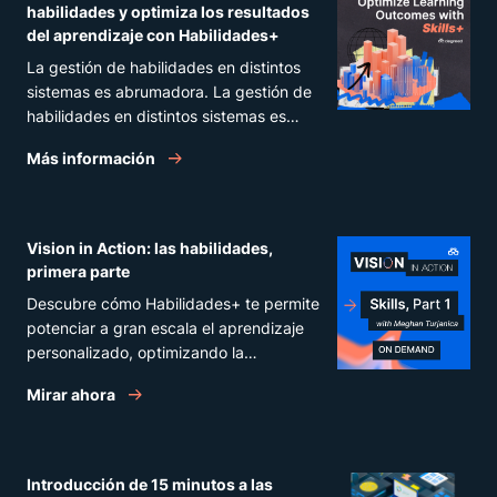
habilidades y optimiza los resultados
del aprendizaje con Habilidades+
La gestión de habilidades en distintos
sistemas es abrumadora. La gestión de
habilidades en distintos sistemas es
abrumadora.
Más información
Vision in Action: las habilidades,
primera parte
Descubre cómo Habilidades+ te permite
potenciar a gran escala el aprendizaje
personalizado, optimizando la
normalización y edición de las
Mirar ahora
habilidades y las descripciones del nivel
de dominio para acelerar los resultados
en el personal.
Introducción de 15 minutos a las