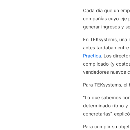
Cada día que un empl
compañías cuyo eje pr
generar ingresos y s
En TEKsystems, una m
antes tardaban entre
Práctica
. Los directo
complicado (y costos
vendedores nuevos co
Para TEKsystems, el h
“Lo que sabemos com
determinado ritmo y 
concretarlas”, explic
Para cumplir su obje