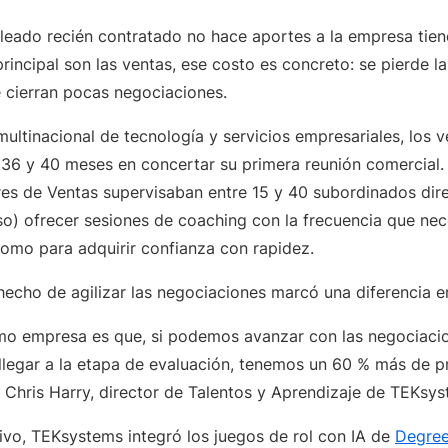
eado recién contratado no hace aportes a la empresa tiene
incipal son las ventas, ese costo es concreto: se pierde l
e cierran pocas negociaciones.
ultinacional de tecnología y servicios empresariales, los
 36 y 40 meses en concertar su primera reunión comercial. 
res de Ventas supervisaban entre 15 y 40 subordinados dire
o) ofrecer sesiones de coaching con la frecuencia que nec
mo para adquirir confianza con rapidez.
echo de agilizar las negociaciones marcó una diferencia en
o empresa es que, si podemos avanzar con las negociaci
llegar a la etapa de evaluación, tenemos un 60 % más de p
ó Chris Harry, director de Talentos y Aprendizaje de TEKsys
tivo, TEKsystems integró los juegos de rol con IA de
Degree