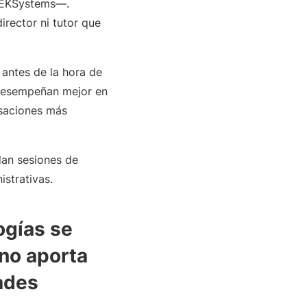
 TEKSystems―.
irector ni tutor que
antes de la hora de
 desempeñan mejor en
rsaciones más
dan sesiones de
istrativas.
ogías se
 no aporta
dades