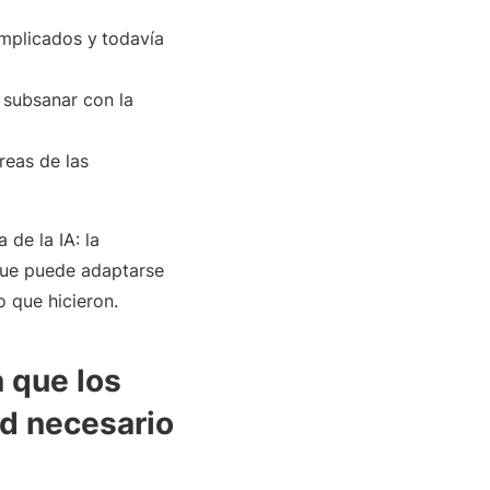
mplicados y
todavía
a subsanar con la
reas de las
de la IA: la
 que puede adaptarse
 que hicieron.
a que los
ad necesario