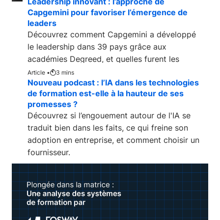
Leadership innovant : l’approche de
Capgemini pour favoriser l’émergence de
leaders
Découvrez comment Capgemini a développé
le leadership dans 39 pays grâce aux
académies Degreed, et quelles furent les
retombées.
Article •
3
mins
Nouveau podcast : l’IA dans les technologies
de formation est-elle à la hauteur de ses
promesses ?
Découvrez si l’engouement autour de l'IA se
traduit bien dans les faits, ce qui freine son
adoption en entreprise, et comment choisir un
fournisseur.