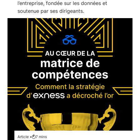
l’entreprise, fondée sur les données et
soutenue par ses dirigeants.
Article •
7
mins