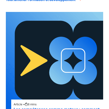
Article •
6
mins