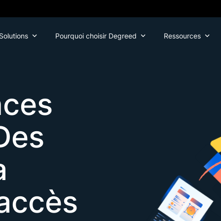
Solutions
Pourquoi choisir Degreed
Ressources
nces
Des
a
accès