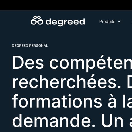
Aller
au
contenu
Produits
DEGREED PERSONAL
Des compéte
recherchées. 
formations à l
demande. Un 