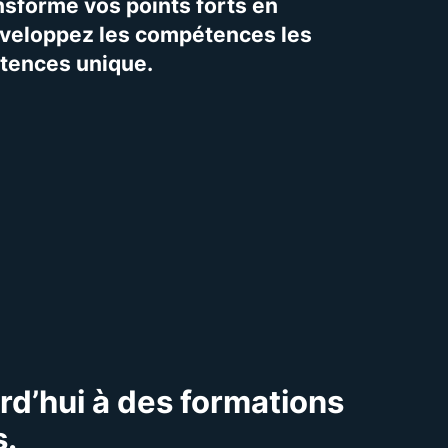
nsforme vos points forts en
développez les compétences les
étences unique.
d’hui à des formations
s.