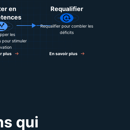
er en
Requalifier
tences
Requalifier pour combler les
déficits
pper les
pour stimuler
ovation
r plus
En savoir plus
ns qui