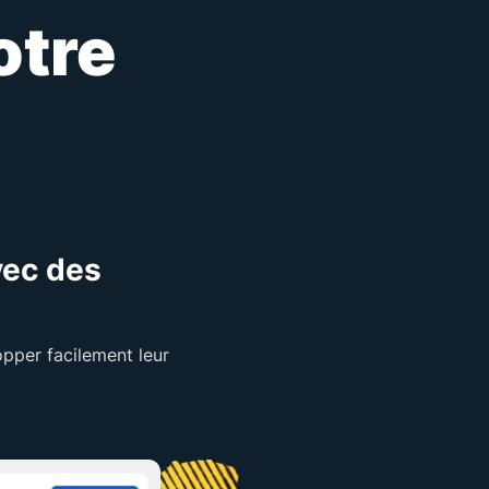
otre
vec des
pper facilement leur