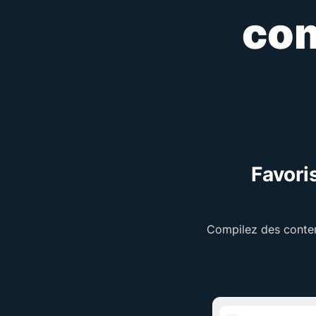
com
Favori
Compilez des conten