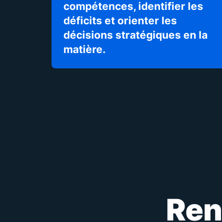
compétences, identifier les
déficits et orienter les
décisions stratégiques en la
matière.
Renf