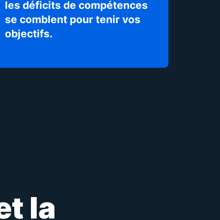
les déficits de compétences
se comblent pour tenir vos
objectifs.
et la