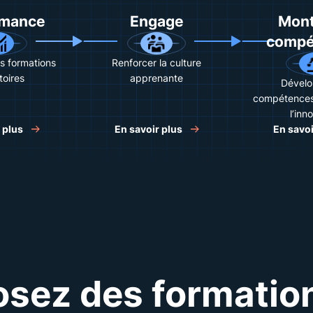
rmance
Engage
Mont
compé
s formations
Renforcer la culture
toires
apprenante
Dévelo
compétences 
l’inn
 plus
En savoir plus
En savoi
sez des formatio