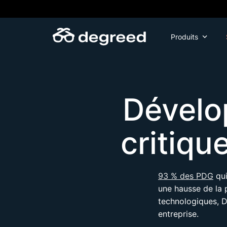
Aller
au
contenu
Produits
Dévelo
critiqu
93 % des PDG
qui
une hausse de la p
technologiques, 
entreprise.