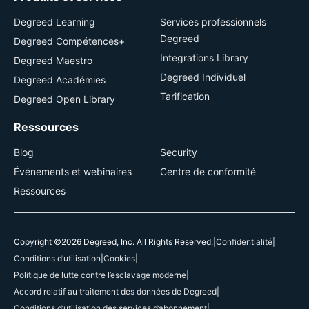
Degreed Learning
Services professionnels
Degreed
Degreed Compétences+
Integrations Library
Degreed Maestro
Degreed Individuel
Degreed Académies
Tarification
Degreed Open Library
Ressources
Blog
Security
Événements et webinaires
Centre de conformité
Ressources
Copyright ©2026 Degreed, Inc. All Rights Reserved.
|
Confidentialité
|
Conditions d’utilisation
|
Cookies
|
Politique de lutte contre l’esclavage moderne
|
Accord relatif au traitement des données de Degreed
|
Conditions d’utilisation des services d’abonnement
|