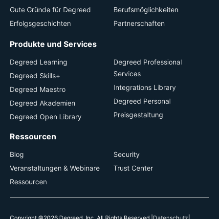
Gute Gründe für Degreed
Berufsmöglichkeiten
Erfolgsgeschichten
Partnerschaften
Produkte und Services
Degreed Learning
Degreed Professional
Services
Degreed Skills+
Integrations Library
Degreed Maestro
Degreed Personal
Degreed Akademien
Preisgestaltung
Degreed Open Library
Ressourcen
Blog
Security
Veranstaltungen & Webinare
Trust Center
Ressourcen
Copyright ©2026 Degreed, Inc. All Rights Reserved.
|
Datenschutz
|