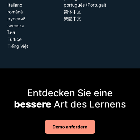
Italiano
português (Portugal)
română
简体中文
русский
繁體中文
svenska
ไทย
Türkçe
Tiếng Việt
Entdecken Sie eine
bessere
Art des Lernens
Demo anfordern