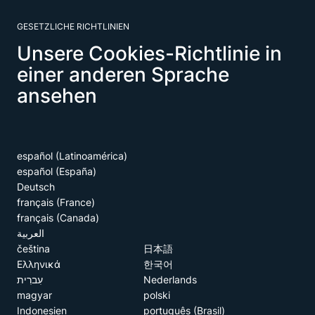
GESETZLICHE RICHTLINIEN
Unsere Cookies-Richtlinie in
einer anderen Sprache
ansehen
español (Latinoamérica)
español (España)
Deutsch
français (France)
français (Canada)
العربية
čeština
日本語
Ελληνικά
한국어
עִברִית
Nederlands
magyar
polski
Indonesien
português (Brasil)