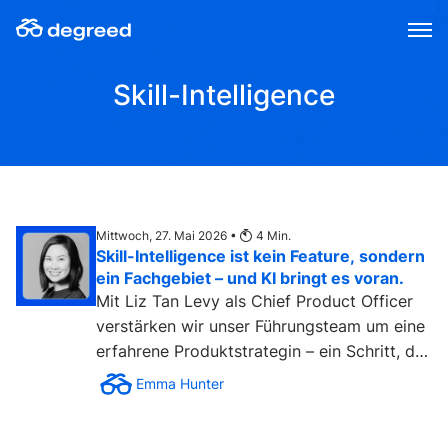
Zum
Inhalt
wechseln
Skill-Intelligence
Mittwoch, 27. Mai 2026 •
4
Min.
Skill-Intelligence ist kein Feature, sondern
ein Fachgebiet – und KI bringt es voran.
Mit Liz Tan Levy als Chief Product Officer
verstärken wir unser Führungsteam um eine
erfahrene Produktstrategin – ein Schritt, der
die künftige...
Emma Hunter