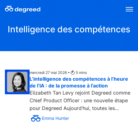
Aller
au
contenu
Intelligence des compétences
mercredi 27 mai 2026 •
5
mins
L’intelligence des compétences à l’heure
de l’IA : de la promesse à l’action
Elizabeth Tan Levy rejoint Degreed comme
Chief Product Officer : une nouvelle étape
pour Degreed Aujourd’hui, toutes les
entreprises du secteur...
Emma Hunter