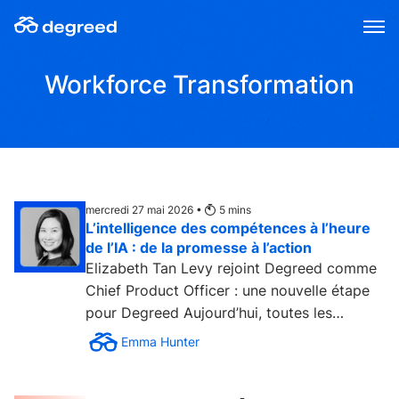
Aller
au
contenu
Workforce Transformation
mercredi 27 mai 2026 •
5
mins
L’intelligence des compétences à l’heure
de l’IA : de la promesse à l’action
Elizabeth Tan Levy rejoint Degreed comme
Chief Product Officer : une nouvelle étape
pour Degreed Aujourd’hui, toutes les
entreprises du secteur...
Emma Hunter