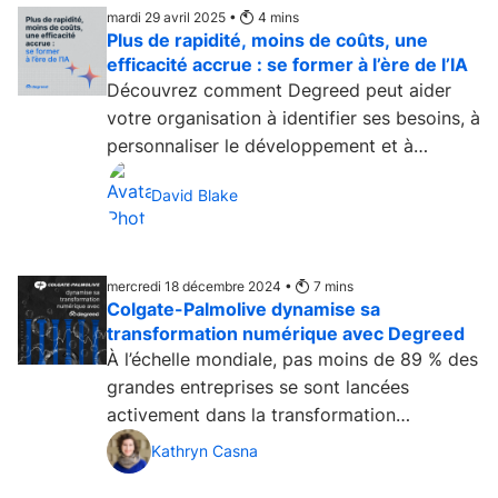
mardi 29 avril 2025 •
4
mins
Plus de rapidité, moins de coûts, une
efficacité accrue : se former à l’ère de l’IA
Découvrez comment Degreed peut aider
votre organisation à identifier ses besoins, à
personnaliser le développement et à
mesurer les progrès pour développer les
David Blake
compétences dont elle aura besoin
demain....
mercredi 18 décembre 2024 •
7
mins
Colgate-Palmolive dynamise sa
transformation numérique avec Degreed
À l’échelle mondiale, pas moins de 89 % des
grandes entreprises se sont lancées
activement dans la transformation
numérique et...
Kathryn Casna