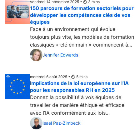
vendredi 14 novembre 2025 •
3
mins
150 parcours de formation sectoriels pour
développer les compétences clés de vos
équipes
Face à un environnement qui évolue
toujours plus vite, les modèles de formation
classiques « clé en main » commencent à
atteindre...
Jennifer Edwards
mercredi 6 août 2025 •
5
mins
Implications de la loi européenne sur l’IA
pour les responsables RH en 2025
Donnez la possibilité à vos équipes de
travailler de manière éthique et efficace
avec l’IA conformément aux lois
européennes, et devenez acteur de
Isael Paz-Zimbeck
référence dans cette nouvelle ère....