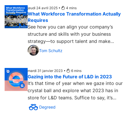
jeudi 24 avril 2025 •
4
mins
What Workforce Transformation Actually
Requires
See how you can align your company’s
structure and skills with your business
strategy—to support talent and make
positive change operational....
Tom Schultz
mardi 31 janvier 2023 •
6
mins
Gazing into the Future of L&D in 2023
It’s that time of year when we gaze into our
crystal ball and explore what 2023 has in
store for L&D teams. Suffice to say, it’s
been a...
Degreed