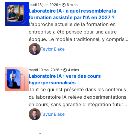
jeudi 18 juin 2026 •
6
mins
Laboratoire IA : à quoi ressemblera la
formation assistée par l’IA en 2027 ?
L’approche actuelle de la formation en
entreprise a été pensée pour une autre
époque. Le modèle traditionnel, y compris
dans sa version...
Taylor Blake
mardi 19 mai 2026 •
4
mins
Laboratoire IA : vers des cours
hyperpersonnalisés
Tout ce qui est présenté dans les contenus
du laboratoire IA relève d’expérimentations
en cours, sans garantie d’intégration future
dans la...
Taylor Blake