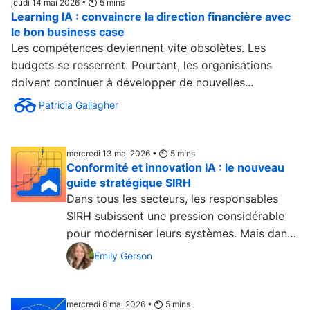
jeudi 14 mai 2026 •
5
mins
Learning IA : convaincre la direction financière avec
le bon business case
Les compétences deviennent vite obsolètes. Les
budgets se resserrent. Pourtant, les organisations
doivent continuer à développer de nouvelles...
Patricia Gallagher
mercredi 13 mai 2026 •
5
mins
Conformité et innovation IA : le nouveau
guide stratégique SIRH
Dans tous les secteurs, les responsables
SIRH subissent une pression considérable
pour moderniser leurs systèmes. Mais dans
les secteurs les plus...
Emily Gerson
mercredi 6 mai 2026 •
5
mins