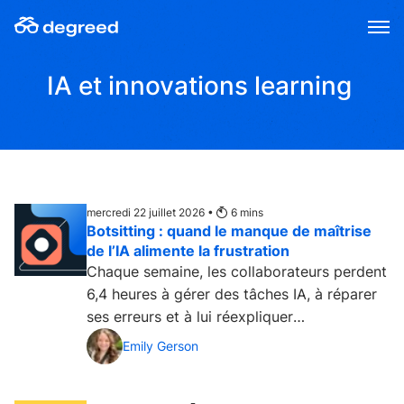
Aller
au
contenu
IA et innovations learning
mercredi 22 juillet 2026 •
6
mins
Botsitting : quand le manque de maîtrise
de l’IA alimente la frustration
Chaque semaine, les collaborateurs perdent
6,4 heures à gérer des tâches IA, à réparer
ses erreurs et à lui réexpliquer
constamment le...
Emily Gerson