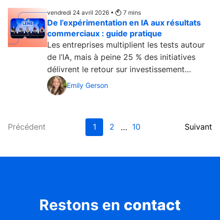
vendredi 24 avril 2026 •
7
mins
De l’expérimentation en IA aux résultats
commerciaux : guide pratique
Les entreprises multiplient les tests autour
de l’IA, mais à peine 25 % des initiatives
délivrent le retour sur investissement
attendu,...
Emily Gerson
Précédent
1
2
10
Suivant
…
Restons en
contact