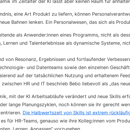
mik im Zeitalter der KI lässt aber keinen Raum für anhalt
ndnis, eine Art Produkt zu liefern, können Personalverantw
neue Bahnen lenken. Ein Personalwesen, das sich als Produk
eitende als Anwender:innen eines Programms, nicht als des
n, Lernen und Talenterlebnisse als dynamische Systeme, nich
nd von Resonanz, Ergebnissen und fortlaufender Verbesser
Technologie- und Datenteams sowie den einzelnen Geschäf
erend auf der tatsächlichen Nutzung und erhaltenem Feedb
t zwischen HR und IT beschrieb Bebo liebevoll als „das neu
k, mit der KI Arbeitsabläufe verändert und neue Skills erf
er lange Planungszyklen, noch können sie ihr gerecht werd
zentrieren.
Die Halbwertszeit von Skills ist extrem rückläuf
lt es für HR-Teams, genauso wie ihre Kolleg:innen vom Pro
Testen, Lernen, Anpassen“ vorzugehen.