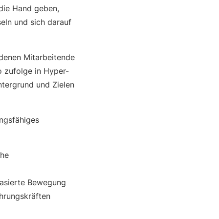
 die Hand geben,
seln und sich darauf
 denen Mitarbeitende
o zufolge in Hyper-
ntergrund und Zielen
ungsfähiges
che
tbasierte Bewegung
hrungskräften