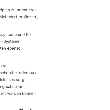
ipien zu orientieren –
 Mehrwert ergänzen“,
resysteme und KI-
d -Systeme
alten ebenso
ekte
 schon bei oder kurz
Releases sorgt
ng schneller
ert werden können.