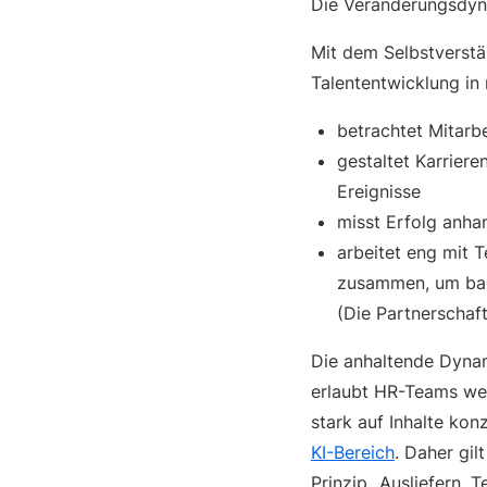
Die Veränderungsdyna
Mit dem Selbstverstä
Talententwicklung in 
betrachtet Mitarb
gestaltet Karriere
Ereignisse
misst Erfolg anha
arbeitet eng mit 
zusammen, um basi
(Die Partnerschaf
Die anhaltende Dynami
erlaubt HR-Teams wed
stark auf Inhalte kon
KI-Bereich
. Daher gi
Prinzip „Ausliefern, 