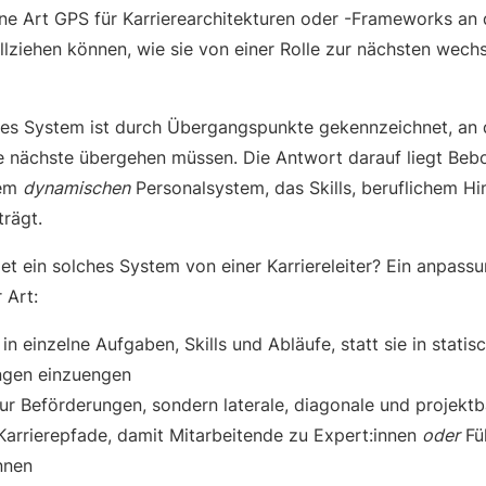
ine Art GPS für Karrierearchitekturen oder -Frameworks an
llziehen können, wie sie von einer Rolle zur nächsten wech
hes System ist durch Übergangspunkte gekennzeichnet, an
ie nächste übergehen müssen. Die Antwort darauf liegt Beb
nem
dynamischen
Personalsystem, das Skills, beruflichem Hi
trägt.
et ein solches System von einer Karriereleiter? Ein anpass
 Art:
 in einzelne Aufgaben, Skills und Abläufe, statt sie in statis
ngen einzuengen
nur Beförderungen, sondern laterale, diagonale und projek
 Karrierepfade, damit Mitarbeitende zu Expert:innen
oder
Fü
nnen