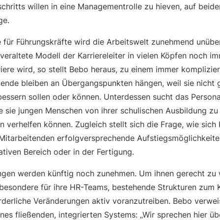
chritts willen in eine Managementrolle zu hieven, auf beide
ge.
 für Führungskräfte wird die Arbeitswelt zunehmend unübers
eraltete Modell der Karriereleiter in vielen Köpfen noch im
rriere wird, so stellt Bebo heraus, zu einem immer komplizi
ende bleiben an Übergangspunkten hängen, weil sie nicht 
rbessern sollen oder können. Unterdessen sucht das Person
e sie jungen Menschen von ihrer schulischen Ausbildung zu
en verhelfen können. Zugleich stellt sich die Frage, wie sich
 Mitarbeitenden erfolgversprechende Aufstiegsmöglichkeiten
tiven Bereich oder in der Fertigung.
gen werden künftig noch zunehmen. Um ihnen gerecht zu we
esondere für ihre HR-Teams, bestehende Strukturen zum K
derliche Veränderungen aktiv voranzutreiben. Bebo verwei
nes fließenden, integrierten Systems: „Wir sprechen hier üb