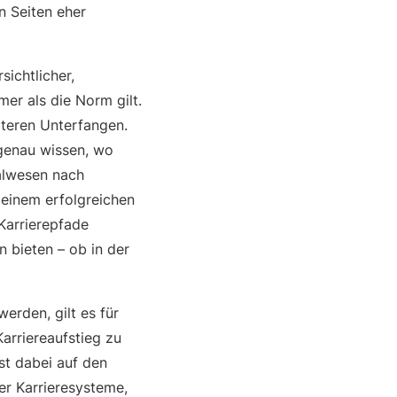
n Seiten eher
ichtlicher,
mer als die Norm gilt.
erteren Unterfangen.
genau wissen, wo
alwesen nach
 einem erfolgreichen
 Karrierepfade
 bieten – ob in der
rden, gilt es für
arriereaufstieg zu
st dabei auf den
er Karrieresysteme,