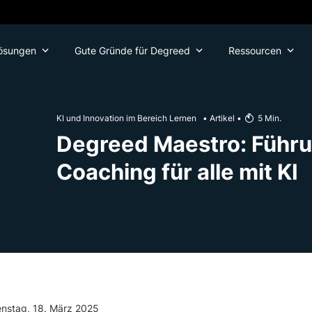
ösungen
Gute Gründe für Degreed
Ressourcen
KI und Innovation im Bereich Lernen
•
Artikel
•
5
Min.
Degreed Maestro: Führu
Coaching für alle mit KI
enstag, 18. März 2025