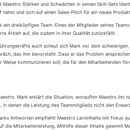
d Maestro Stärken und Schwächen in seinen Skill-Sets ident
ff nahm und sich auf einen Sales-Pitch für ein neues Produkt
k ein dreiköpfiges Team. Eines der Mitglieder seines Teams 
te Arbeit auf, die zudem in ihrer Qualität zurückfällt.
Führungskräfte auch scheut sich Mark vor dem schwierigen,
äch, das ihm bevorsteht. Dass er das Problem ansprechen m
er Weise kommunizieren soll, die für den Mitarbeitenden förd
aestro. Mark erklärt die Situation, woraufhin Maestro ihn 
gt, in denen die Leistung des Teammitglieds nicht den Erwar
arks Antworten empfiehlt Maestro Lerninhalte mit Fokus 
f die Mitarbeiterleistung. Mithilfe dieser Inhalte gewinnt M