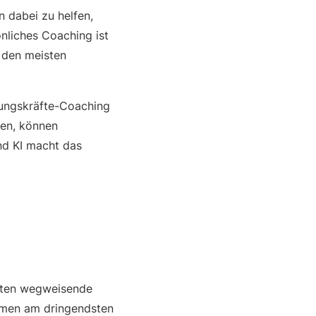
 dabei zu helfen,
nliches Coaching ist
o den meisten
rungskräfte-Coaching
zen, können
Und KI macht das
äften wegweisende
ehmen am dringendsten