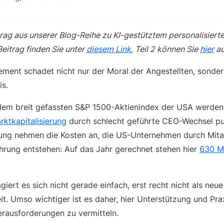
eitrag aus unserer Blog-Reihe zu KI-gestütztem personalisier
eitrag finden Sie unter
diesem Link
, Teil 2 können Sie
hier
au
ment schadet nicht nur der Moral der Angestellten, sonde
is.
dem breit gefassten S&P 1500-Aktienindex der USA werde
arktkapitalisierung
durch schlecht geführte CEO-Wechsel pulv
ng nehmen die Kosten an, die US-Unternehmen durch Mitar
hrung entstehen: Auf das Jahr gerechnet stehen hier
630 Mi
agiert es sich nicht gerade einfach, erst recht nicht als neue
t. Umso wichtiger ist es daher, hier Unterstützung und Prax
rausforderungen zu vermitteln.