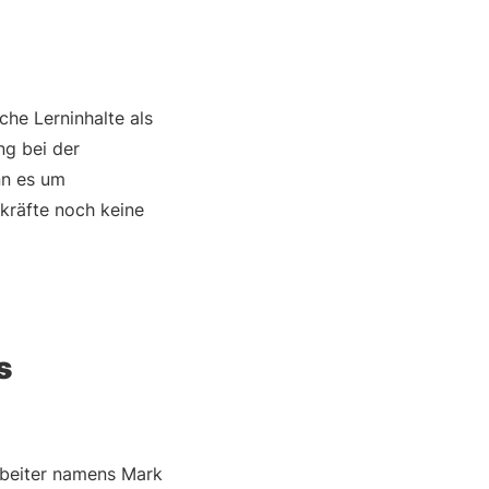
che Lerninhalte als
ng bei der
nn es um
kräfte noch keine
s
arbeiter namens Mark