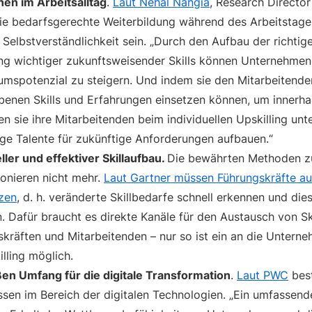
en im Arbeitsalltag
.
Laut Nehal Nangia
, Research Director
ie bedarfsgerechte Weiterbildung während des Arbeitstages
Selbstverständlichkeit sein. „Durch den Aufbau der richti
ng wichtiger zukunftsweisender Skills können Unternehmen
tumspotenzial zu steigern. Und indem sie den Mitarbeitend
rbenen Skills und Erfahrungen einsetzen können, um inner
n sie ihre Mitarbeitenden beim individuellen Upskilling unt
tige Talente für zukünftige Anforderungen aufbauen.“
ller und effektiver Skillaufbau.
Die bewährten Methoden z
ionieren nicht mehr.
Laut Gartner müssen Führungskräfte a
tzen
, d. h. veränderte Skillbedarfe schnell erkennen und di
. Dafür braucht es direkte Kanäle für den Austausch von Sk
kräften und Mitarbeitenden – nur so ist ein an die Unterne
lling möglich.
ßen Umfang für die digitale Transformation
.
Laut PWC
best
sen im Bereich der digitalen Technologien. „Ein umfassende