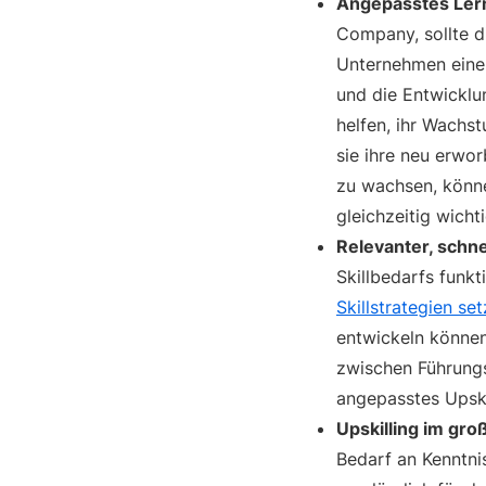
Angepasstes Lern
Company, sollte d
Unternehmen eine 
und die Entwicklu
helfen, ihr Wachs
sie ihre neu erwo
zu wachsen, könne
gleichzeitig wich
Relevanter, schne
Skillbedarfs funkt
Skillstrategien se
entwickeln können
zwischen Führungs
angepasstes Upski
Upskilling im gro
Bedarf an Kenntnis