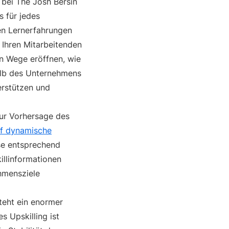
 bei The Josh Bersin
 für jedes
gen Lernerfahrungen
 Ihren Mitarbeitenden
en Wege eröffnen, wie
halb des Unternehmens
erstützen und
ur Vorhersage des
uf dynamische
ese entsprechend
illinformationen
hmensziele
eht ein enormer
s Upskilling ist