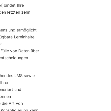
r)bindet Ihre
den letzten zehn
mens und ermöglicht
fügbare Lerninhalte
:
 Fülle von Daten über
sentscheidungen
tehendes LMS sowie
Ihrer
eneriert und
können
 die Art von
e Konsolidierung kann