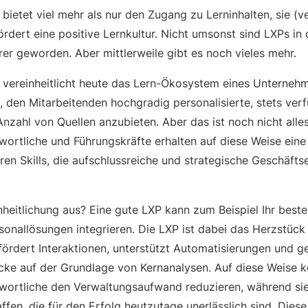
 bietet viel mehr als nur den Zugang zu Lerninhalten, sie (ve
rdert eine positive Lernkultur. Nicht umsonst sind LXPs in 
er geworden. Aber mittlerweile gibt es noch vieles mehr.
P vereinheitlicht heute das Lern-Ökosystem eines Unterneh
, den Mitarbeitenden hochgradig personalisierte, stets ver
Anzahl von Quellen anzubieten. Aber das ist noch nicht alles
wortliche und Führungskräfte erhalten auf diese Weise eine
ren Skills, die aufschlussreiche und strategische Geschäft
inheitlichung aus? Eine gute LXP kann zum Beispiel Ihr bes
onallösungen integrieren. Die LXP ist dabei das Herzstück 
fördert Interaktionen, unterstützt Automatisierungen und g
licke auf der Grundlage von Kernanalysen. Auf diese Weise 
wortliche den Verwaltungsaufwand reduzieren, während sie
fen, die für den Erfolg heutzutage unerlässlich sind. Dies