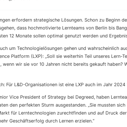
ngen erfordern strategische Lösungen. Schon zu Beginn de
gehen, dass hochmotivierte Lernteams von Berlin bis Bangk
sten 12 Monate sollen optimal genutzt werden und Ergebniss
auch um Technologielösungen gehen und wahrscheinlich au
ence Platform (LXP): „Soll sie weiterhin Teil unseres Lern-
t, wenn wir sie vor 10 Jahren nicht bereits gekauft haben? Wi
ch: Für L&D-Organisationen ist eine LXP auch im Jahr 2024 
nior Vice President of Strategy bei Degreed, haben Lernte
ten den perfekten Sturm ausgestanden. „Sie mussten sich
Markt für Lerntechnologien zurechtfinden und auf Druck de
hr Geschäftserfolg durch Lernen erzielen.“