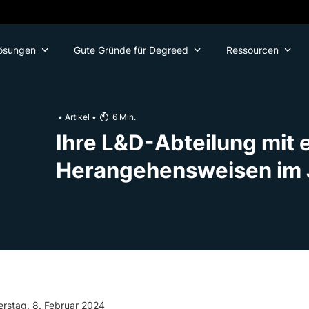
ösungen
Gute Gründe für Degreed
Ressourcen
•
Artikel
•
6
Min.
Ihre L&D-Abteilung mit 
Herangehensweisen im 
rstag, 8. Februar 2024