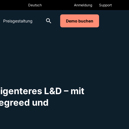
Anmeldung
Support
Preisgestaltung
Demo buchen
ligenteres L&D – mit
Degreed und