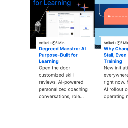
Artikel •
5
Min.
Artikel •
5
Mi
Degreed Maestro: AI
Why Chan
Purpose-Built for
Stall, Even
Learning
Training
Open the door
New initiat
customized skill
everywhere
reviews, AI-powered
right now. 
personalized coaching
AI rollout 
conversations, role
operating 
playing, and more.
it’s anothe
technology