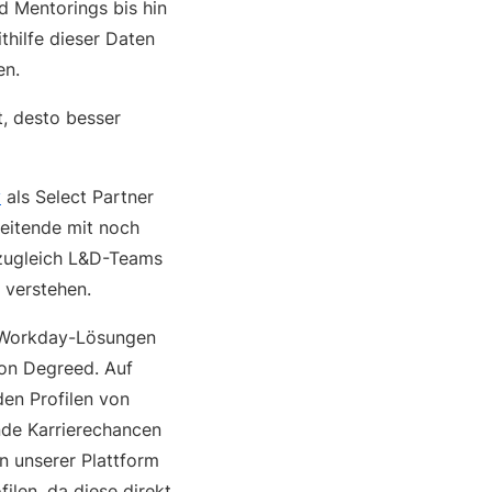
d Mentorings bis hin
thilfe dieser Daten
en.
t, desto besser
y
als Select Partner
eitende mit noch
d zugleich L&D-Teams
 verstehen.
n Workday-Lösungen
von Degreed. Auf
en Profilen von
nde Karrierechancen
en unserer Plattform
ilen, da diese direkt