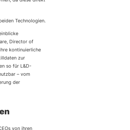
 beiden Technologien.
inblicke
are, Director of
hre kontinuierliche
lldaten zur
en so für L&D-
 nutzbar – vom
erung der
fen
CEOs von ihren