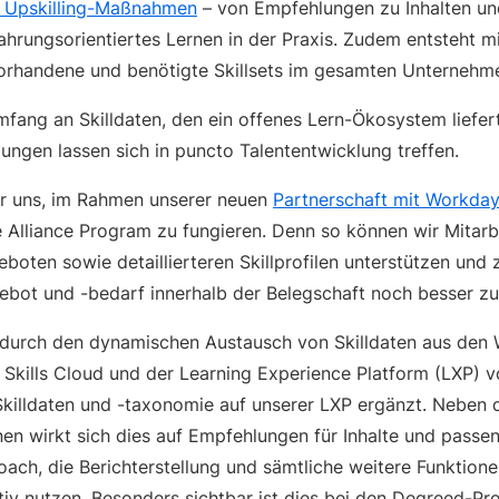
e Upskilling-Maßnahmen
– von Empfehlungen zu Inhalten un
hrungsorientiertes Lernen in der Praxis. Zudem entsteht mi
 vorhandene und benötigte Skillsets im gesamten Unternehm
mfang an Skilldaten, den ein offenes Lern-Ökosystem liefer
ungen lassen sich in puncto Talententwicklung treffen.
r uns, im Rahmen unserer neuen
Partnerschaft mit Workda
Alliance Program zu fungieren. Denn so können wir Mitarb
eboten sowie detaillierteren Skillprofilen unterstützen un
gebot und -bedarf innerhalb der Belegschaft noch besser zu
s durch den dynamischen Austausch von Skilldaten aus de
Skills Cloud und der Learning Experience Platform (LXP) 
killdaten und -taxonomie auf unserer LXP ergänzt. Neben d
en wirkt sich dies auf Empfehlungen für Inhalte und passe
oach, die Berichterstellung und sämtliche weitere Funktion
ativ nutzen. Besonders sichtbar ist dies bei den Degreed-Prof