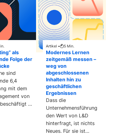
in.
Artikel •
5
Min.
ting“ als
Modernes Lernen
ende Folge der
zeitgemäß messen –
ücke
weg von
abgeschlossenen
e sind
Inhalten hin zu
nde 6,4
geschäftlichen
ang mit dem
Ergebnissen
agement von
Dass die
beschäftigt –
Unternehmensführung
orrigieren
den Wert von L&D
 speisen
hinterfragt, ist nichts
Neues. Für sie ist