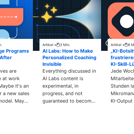
n.
Artikel •
3
Min.
Artikel •
6
M
ge Programs
AI Labs: How to Make
„KI-Botsit
 After
Personalized Coaching
frustrier
Invisible
KI-Skill-L
ives are
Everything discussed in
Jede Woch
 at work
AI Labs content is
Mitarbeite
Maybe it's an
experimental, in
Stunden l
or a new sales
progress, and not
Mikroman
model. Maybe
guaranteed to become
KI-Output 
r new
part of the Degreed
d. h. sie k
 in
product suite. I had to
Fehler und