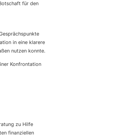
 Botschaft für den
n Gesprächspunkte
tion in eine klarere
aßen nutzen konnte.
iner Konfrontation
ratung zu Hilfe
en finanziellen