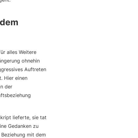
 dem
r alles Weitere
längerung ohnehin
ggressives Auftreten
. Hier einen
in der
äftsbeziehung
ipt lieferte, sie tat
eine Gedanken zu
ie Beziehung mit dem