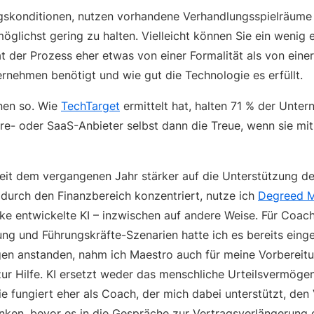
agskonditionen, nutzen vorhandene Verhandlungsspielräume
glichst gering zu halten. Vielleicht können Sie ein wenig e
hat der Prozess eher etwas von einer Formalität als von eine
rnehmen benötigt und wie gut die Technologie es erfüllt.
hnen so. Wie
TechTarget
ermittelt hat, halten 71 % der Unte
re- oder SaaS-Anbieter selbst dann die Treue, wenn sie mit
seit dem vergangenen Jahr stärker auf die Unterstützung d
urch den Finanzbereich konzentriert, nutze ich
Degreed 
ke entwickelte KI – inzwischen auf andere Weise. Für Coach
g und Führungskräfte-Szenarien hatte ich es bereits einge
en anstanden, nahm ich Maestro auch für meine Vorbereit
r Hilfe. KI ersetzt weder das menschliche Urteilsvermögen,
Sie fungiert eher als Coach, der mich dabei unterstützt, de
nken, bevor es in die Gespräche zur Vertragsverlängerung 