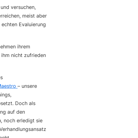
 und versuchen,
rreichen, meist aber
r echten Evaluierung
rnehmen ihrem
 ihm nicht zufrieden
es
Maestro
– unsere
ings,
setzt. Doch als
ung auf den
 noch erledigt sie
n Verhandlungsansatz
geht.