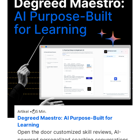
Artikel •
5
Min.
Degreed Maestro: AI Purpose-Built for
Learning
Open the door customized skill reviews, AI-
powered personalized coaching conversations,