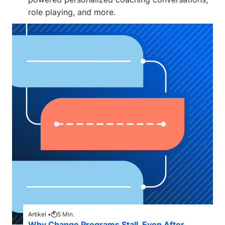
role playing, and more.
Artikel •
5
Min.
Why Change Programs Stall, Even After