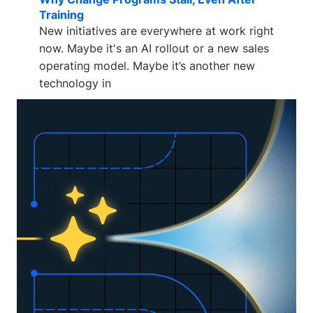
Training
New initiatives are everywhere at work right
now. Maybe it's an AI rollout or a new sales
operating model. Maybe it’s another new
technology in