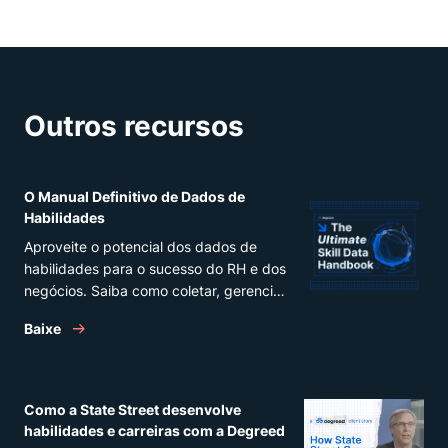
Outros recursos
O Manual Definitivo de Dados de
Habilidades
Aproveite o potencial dos dados de
habilidades para o sucesso do RH e dos
negócios. Saiba como coletar, gerenciar
e fazer bom uso das estatísticas de
Baixe
habilidades.
Como a State Street desenvolve
habilidades e carreiras com a Degreed