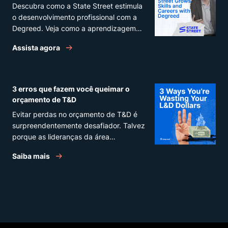
Descubra como a State Street estimula
o desenvolvimento profissional com a
Degreed. Veja como a aprendizagem
potencializa o engajamento e o
Assista agora
sucesso.
3 erros que fazem você queimar o
orçamento de T&D
Evitar perdas no orçamento de T&D é
surpreendentemente desafiador. Talvez
porque as lideranças da área
enxerguem a aprendizagem
Saiba mais
(independentemente do assunto ou da
praticidade do processo) como algo
bom. Antes de mais nada, vamos deixar
claro que aprender é sempre positivo.
No entanto, com orçamentos cada vez
mais apertados e lacunas de
habilidades cada vez maiores, as