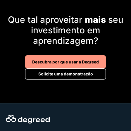
empresas não podem se dar ao luxo de
se apegar ao que é apenas interessante
Que tal aproveitar
mais
seu
ou benéfico. Hoje, é imprescindível
priorizar a aprendizagem que realmente
investimento em
faz a diferença para os negócios.
aprendizagem?
Descubra por que usar a Degreed
Solicite uma demonstração