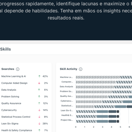
 progressos rapidamente, identifique lacunas e maximize o
al depende de habilidades. Tenha em mãos os insights nece
resultados reais.