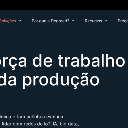
Soluções
Por que a Degreed?
Recursos
Preç
orça de trabalho
da produção
uímica e farmacêutica evoluem
idar com redes de IoT, IA, big data,