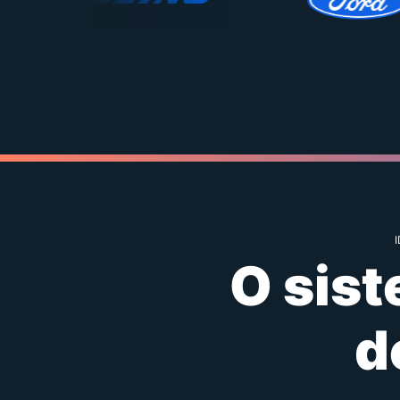
O sis
d