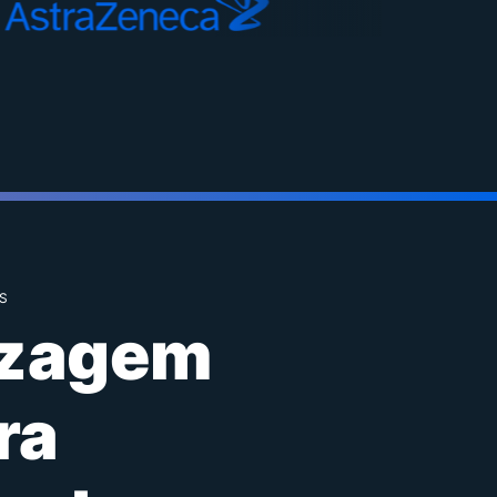
S
izagem
ra