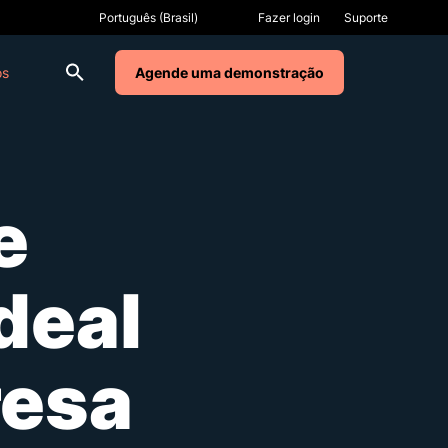
Fazer login
Suporte
os
Agende uma demonstração
e
deal
esa