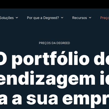
Soluções
Por que a Degreed?
Recursos
Preç
PREÇOS DA DEGREED
O portfólio d
endizagem i
a a
sua
empr