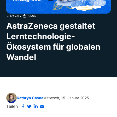
•
Artikel
•
5
Min.
AstraZeneca gestaltet
Lerntechnologie-
Ökosystem für globalen
Wandel
Kathryn Casna
Mittwoch, 15. Januar 2025
Teilen