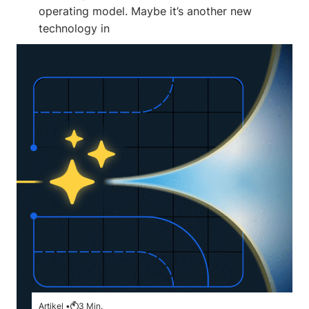
operating model. Maybe it’s another new
technology in
Artikel •
3
Min.