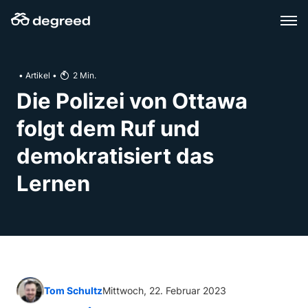
Zum
Inhalt
wechseln
•
Artikel
•
2
Min.
Die Polizei von Ottawa
folgt dem Ruf und
demokratisiert das
Lernen
Tom Schultz
Mittwoch, 22. Februar 2023