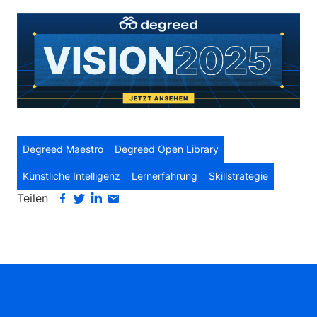
Degreed Maestro
Degreed Open Library
Künstliche Intelligenz
Lernerfahrung
Skillstrategie
Teilen