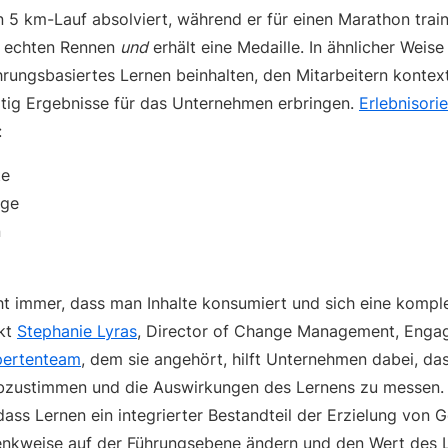
 5 km-Lauf absolviert, während er für einen Marathon train
m echten Rennen
und
erhält eine Medaille. In ähnlicher Weis
rungsbasiertes Lernen beinhalten, den Mitarbeitern konte
itig Ergebnisse für das Unternehmen erbringen.
Erlebnisori
:
te
äge
n
ht immer, dass man Inhalte konsumiert und sich eine kompl
rkt
Stephanie Lyras
, Director of Change Management, Enga
pertenteam
, dem sie angehört, hilft Unternehmen dabei, da
abzustimmen und die Auswirkungen des Lernens zu messen.
ass Lernen ein integrierter Bestandteil der Erzielung von 
Denkweise auf der Führungsebene ändern und den Wert des L