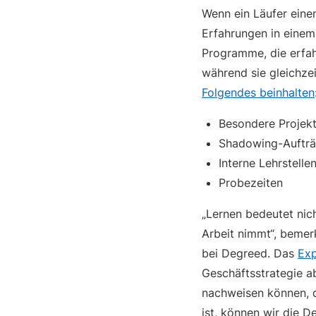
Wenn ein Läufer einen
Erfahrungen in eine
Programme, die erfah
während sie gleichze
Folgendes beinhalten
Besondere Projek
Shadowing-Auftr
Interne Lehrstelle
Probezeiten
„Lernen bedeutet nic
Arbeit nimmt“, beme
bei Degreed. Das
Ex
Geschäftsstrategie 
nachweisen können, d
ist, können wir die 