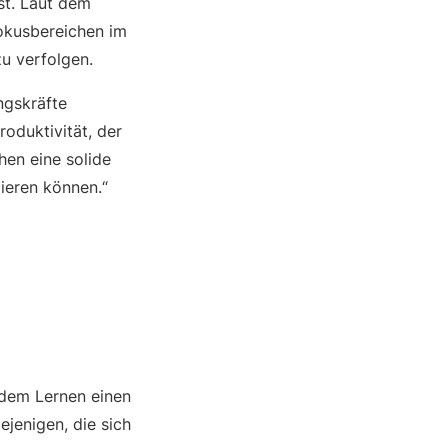
st. Laut dem
okusbereichen im
u verfolgen.
ngskräfte
oduktivität, der
hen eine solide
gieren können.“
dem Lernen einen
jenigen, die sich