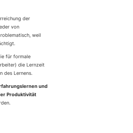
rreichung der
ieder von
problematisch, weil
chtigt.
ie für formale
eiter) die Lernzeit
en des Lernens.
Erfahrungslernen und
er Produktivität
rden.