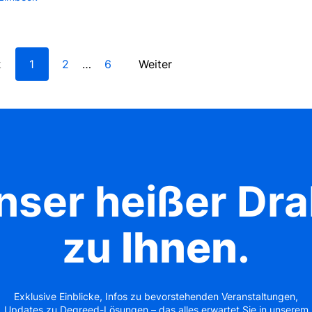
k
1
2
6
Weiter
…
nser heißer Dra
zu
Ihnen
.
Exklusive Einblicke, Infos zu bevorstehenden Veranstaltungen,
Updates zu Degreed-Lösungen – das alles erwartet Sie in unserem