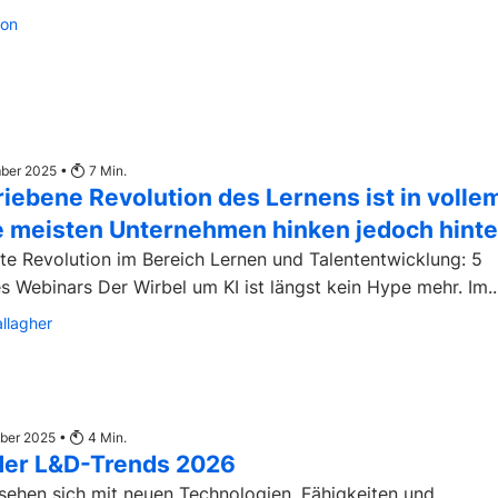
son
mber 2025 •
7
Min.
riebene Revolution des Lernens ist in volle
e meisten Unternehmen hinken jedoch hinte
zte Revolution im Bereich Lernen und Talententwicklung: 5
Kernpunkte des Webinars Der Wirbel um KI ist längst kein Hype mehr. Im..
allagher
ber 2025 •
4
Min.
 der L&D-Trends 2026
ehen sich mit neuen Technologien, Fähigkeiten und