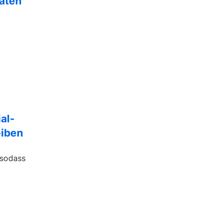
Daten
al-
eiben
 sodass