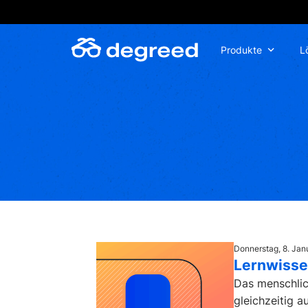
Zum
Inhalt
wechseln
Produkte
L
Donnerstag, 8. Jan
Lernwisse
Das menschlic
gleichzeitig a