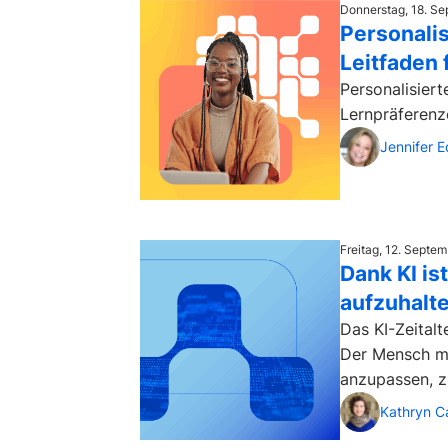
Donnerstag, 18. S
Personalis
Leitfaden 
Personalisiert
Lernpräferenz
Jennifer 
Freitag, 12. Septe
Dank KI is
aufzuhalt
Das KI-Zeitalt
Der Mensch mu
anzupassen, z
Kathryn C