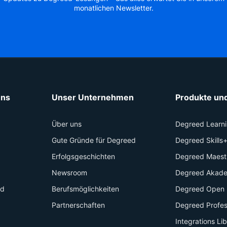
monatlichen Newsletter.
uns
Unser Unternehmen
Produkte und
Über uns
Degreed Learn
Gute Gründe für Degreed
Degreed Skills
Erfolgsgeschichten
Degreed Maest
Newsroom
Degreed Akad
id
Berufsmöglichkeiten
Degreed Open 
Partnerschaften
Degreed Profes
Integrations Li