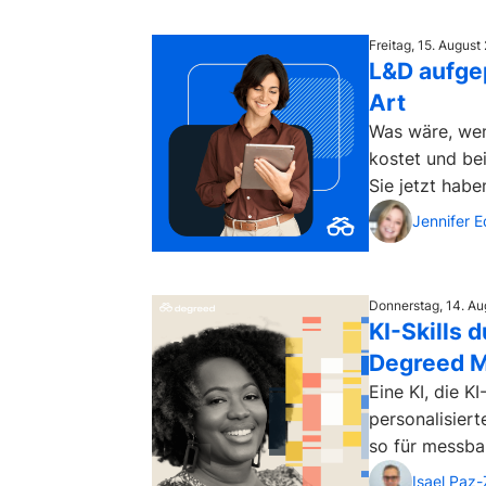
Freitag, 15. Augus
L&D aufgep
Art
Was wäre, wenn
kostet und be
Sie jetzt haben
Jennifer 
Donnerstag, 14. A
KI-Skills 
Degreed M
Eine KI, die K
personalisier
so für messbar
Isael Paz