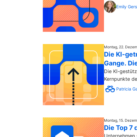
Emily Ger
Montag, 22. Deze
Die KI-get
Gange. Di
Die KI-gestüt
Patricia G
Montag, 15. Dezem
Die Top 7
Unternehmen s