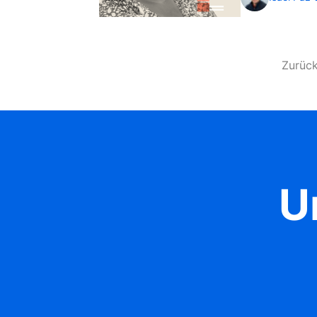
Zurüc
U