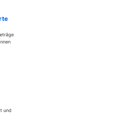
rte
beträge
önnen
t und