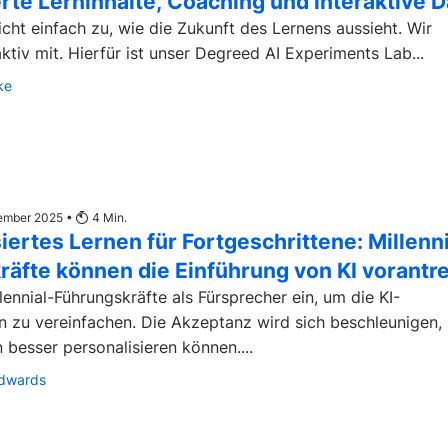
rte Lerninhalte, Coaching und interaktive 
cht einfach zu, wie die Zukunft des Lernens aussieht. Wir
aktiv mit. Hierfür ist unser Degreed AI Experiments Lab...
ke
tember 2025 •
4
Min.
iertes Lernen für Fortgeschrittene: Millenni
äfte können die Einführung von KI vorantr
lennial-Führungskräfte als Fürsprecher ein, um die KI-
n zu vereinfachen. Die Akzeptanz wird sich beschleunigen,
 besser personalisieren können....
Edwards