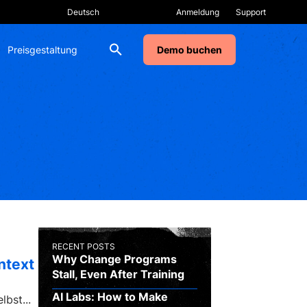
Anmeldung
Support
Preisgestaltung
Demo buchen
RECENT POSTS
Why Change Programs
ntext
Stall, Even After Training
AI Labs: How to Make
lbst...