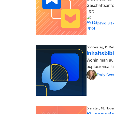
Geschäftsanfo
L&D...
David Bla
Donnerstag, 11. D
Inhaltsbi
Wohin man auc
explosionsart
Emily Ger
Dienstag, 18. Nov