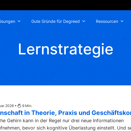
ösungen
Gute Gründe für Degreed
Ressourcen
Lernstrategie
uar 2026 •
9
Min.
nschaft in Theorie, Praxis und Geschäftsko
he Gehirn kann in der Regel nur drei neue Informationen
ufnehmen, bevor sich kognitive Überlastung einstellt. Und se