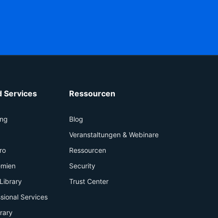
 Services
Ressourcen
ing
Blog
+
Veranstaltungen & Webinare
ro
Ressourcen
emien
Security
Library
Trust Center
sional Services
brary