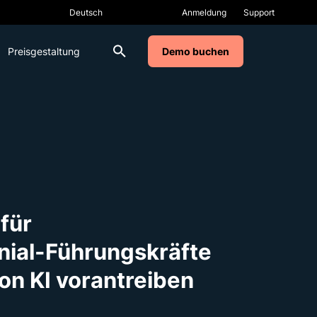
Anmeldung
Support
Preisgestaltung
Demo buchen
für
nnial-Führungskräfte
on KI vorantreiben