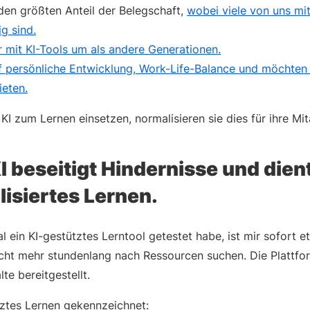
 den größten Anteil der Belegschaft,
wobei viele von uns mit
ig sind.
r mit KI-Tools um als andere Generationen.
f persönliche Entwicklung, Work-Life-Balance und möchte
ieten.
I zum Lernen einsetzen, normalisieren sie dies für ihre Mi
KI beseitigt Hindernisse und dien
lisiertes Lernen.
l ein KI-gestütztes Lerntool getestet habe, ist mir sofort e
ht mehr stundenlang nach Ressourcen suchen. Die Plattfor
lte bereitgestellt.
tztes Lernen gekennzeichnet: