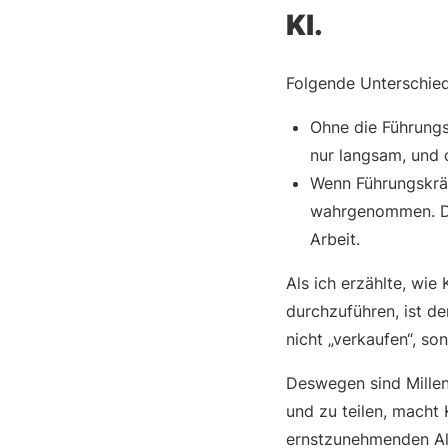
KI.
Folgende Unterschied
Ohne die Führungsk
nur langsam, und 
Wenn Führungskräft
wahrgenommen. Die
Arbeit.
Als ich erzählte, wie
durchzuführen, ist d
nicht „verkaufen“, so
Deswegen sind Millen
und zu teilen, macht 
ernstzunehmenden Alt