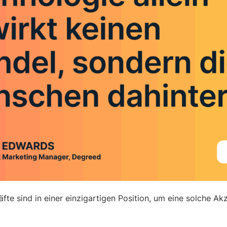
äfte sind in einer einzigartigen Position, um eine solche Ak