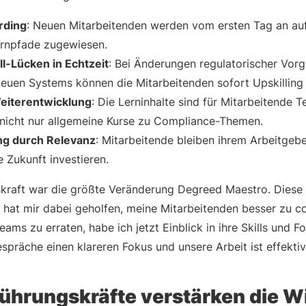
rding
: Neuen Mitarbeitenden werden vom ersten Tag an auf 
ernpfade zugewiesen.
ll-Lücken in Echtzeit
: Bei Änderungen regulatorischer Vor
neuen Systems können die Mitarbeitenden sofort Upskilling 
Weiterentwicklung
: Die Lerninhalte sind für Mitarbeitende Te
nicht nur allgemeine Kurse zu Compliance-Themen.
ng durch Relevanz
: Mitarbeitende bleiben ihrem Arbeitgebe
e Zukunft investieren.
skraft war die größte Veränderung Degreed Maestro. Diese s
I hat mir dabei geholfen, meine Mitarbeitenden besser zu c
ams zu erraten, habe ich jetzt Einblick in ihre Skills und F
präche einen klareren Fokus und unsere Arbeit ist effektiv
Führungskräfte verstärken die 