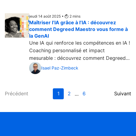
jeudi 14 août 2025 •
2
mins
Maîtriser l’IA grâce à l’IA : découvrez
comment Degreed Maestro vous forme à
la GenAI
Une IA qui renforce les compétences en IA !
Coaching personnalisé et impact
mesurable : découvrez comment Degreed
Maestro vous forme à la GenAI....
Isael Paz-Zimbeck
Précédent
1
2
6
Suivant
…