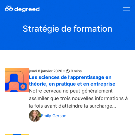
Aller
au
contenu
Stratégie de formation
jeudi 8 janvier 2026 •
9
mins
Les sciences de l’apprentissage en
théorie, en pratique et en entreprise
Notre cerveau ne peut généralement
assimiler que trois nouvelles informations à
la fois avant d’atteindre la surcharge
cognitive. Même les...
Emily Gerson