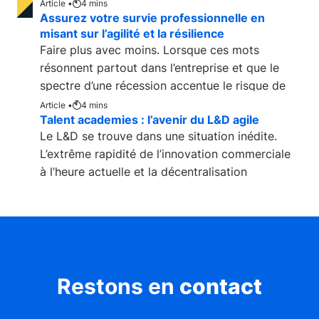
Article •
4
mins
Assurez votre survie professionnelle en
misant sur l’agilité et la résilience
Faire plus avec moins. Lorsque ces mots
résonnent partout dans l’entreprise et que le
spectre d’une récession accentue le risque de
coupes
Article •
4
mins
Talent academies : l’avenir du L&D agile
Le L&D se trouve dans une situation inédite.
L’extrême rapidité de l’innovation commerciale
à l’heure actuelle et la décentralisation
Restons en
contact