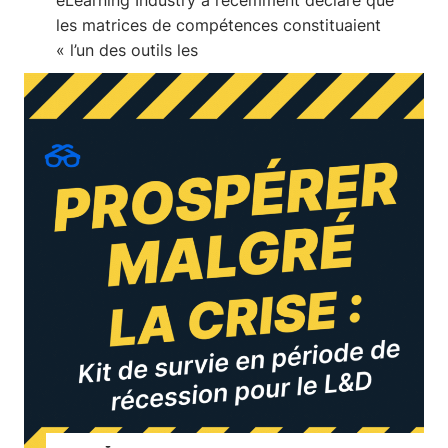
eLearning Industry a récemment déclaré que
les matrices de compétences constituaient
« l’un des outils les