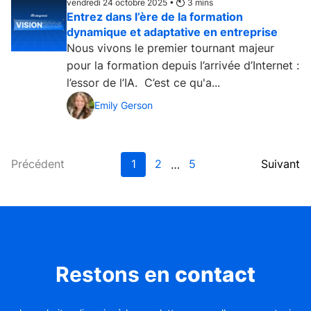
vendredi 24 octobre 2025 •
3
mins
Entrez dans l’ère de la formation
dynamique et adaptative en entreprise
Nous vivons le premier tournant majeur
pour la formation depuis l’arrivée d’Internet :
l’essor de l’IA. C’est ce qu'a...
Emily Gerson
Précédent
1
2
5
Suivant
…
Restons en
contact