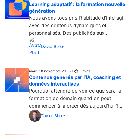
Learning adaptatif : la formation nouvelle
génération
Nous avons tous pris l’habitude d’interagir
avec des contenus dynamiques et
personnalisés. Des publicités aux
plateformes de streaming en...
David Blake
mardi 18 novembre 2025 •
3
mins
Contenus générés par l’IA, coaching et
données interactives
Pourquoi attendre de voir ce que sera la
formation de demain quand on peut
commencer à la créer dès aujourd’hui ?
C’est précisément le...
Taylor Blake