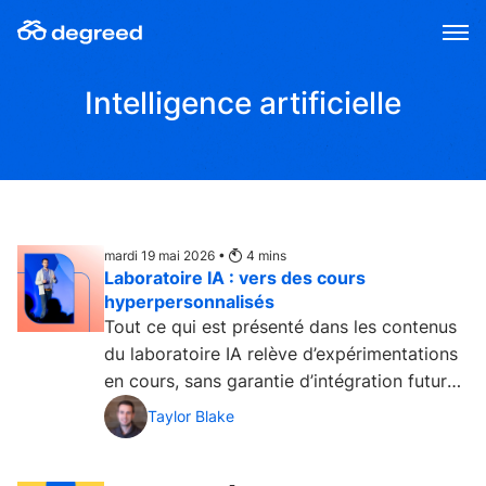
Aller
au
contenu
Intelligence artificielle
mardi 19 mai 2026 •
4
mins
Laboratoire IA : vers des cours
hyperpersonnalisés
Tout ce qui est présenté dans les contenus
du laboratoire IA relève d’expérimentations
en cours, sans garantie d’intégration future
dans la...
Taylor Blake