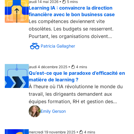
jeudi 14 mai 2026 •
5
mins
Learning IA : convaincre la direction
financière avec le bon business case
Les compétences deviennent vite
obsolètes. Les budgets se resserrent.
Pourtant, les organisations doivent
continuer à développer de nouvelles...
Patricia Gallagher
jeudi 4 décembre 2025 •
4
mins
Qu’est-ce que le paradoxe d’efficacité en
matière de learning ?
À l’heure où l’IA révolutionne le monde du
travail, les dirigeants demandent aux
équipes formation, RH et gestion des
talents...
Emily Gerson
mercredi 19 novembre 2025 •
4
mins