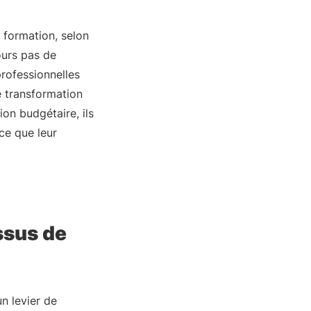
 formation, selon
ours pas de
ofessionnelles
e transformation
on budgétaire, ils
ce que leur
essus de
n levier de