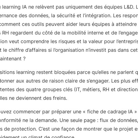
u learning IA ne relèvent pas uniquement des équipes L&D. L
rnance des données, la sécurité et l’intégration. Les respo
mment ces outils peuvent aider leurs équipes à atteindre l
s RH regardent du côté de la mobilité interne et de l’engag
tion veut comprendre les risques et la valeur pour l’entrepr
 et le chiffre d’affaires si l’organisation n’investit pas dans c
aintenant ?
itions learning restent bloquées parce qu’elles ne parlent q
 donner aux autres de raison claire de s’engager. Les plus e
entes des quatre groupes clés (IT, métiers, RH et direction)
lles ne deviennent des freins.
ouvez commencer par préparer une « fiche de cadrage IA 
conformité ne la demande. Une seule page : flux de données,
de protection. C’est une façon de montrer que le projet est
apidement un climat de confiance.