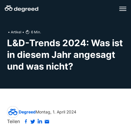
Zum
Inhalt
wechseln
•
Artikel
•
6
Min.
L&D-Trends 2024: Was ist
in diesem Jahr angesagt
und was nicht?
Degreed
Montag, 1. April 2024
Teilen