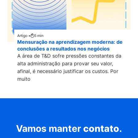
Artigo •
5
min
Mensuração na aprendizagem moderna: de
conclusões a resultados nos negócios
A área de T&D sofre pressões constantes da
alta administração para provar seu valor,
afinal, é necessário justificar os custos. Por
muito
Vamos manter
contato
.