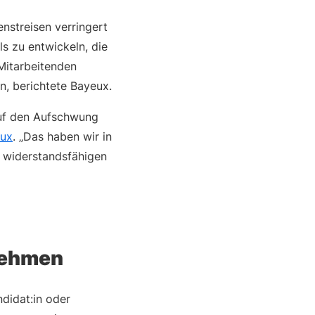
streisen verringert
ls zu entwickeln, die
 Mitarbeitenden
n, berichtete Bayeux.
auf den Aufschwung
eux
. „Das haben wir in
d widerstandsfähigen
rnehmen
ndidat:in oder