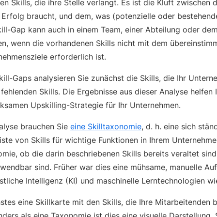
n Skills, die ihre Stelle verlangt. Es ist die Kluft zwischen
Erfolg braucht, und dem, was (potenzielle oder bestehend
Skill-Gap kann auch in einem Team, einer Abteilung oder d
n, wenn die vorhandenen Skills nicht mit dem übereinstimm
ehmensziele erforderlich ist.
kill-Gaps analysieren Sie zunächst die Skills, die Ihr Unter
ehlenden Skills. Die Ergebnisse aus dieser Analyse helfen 
rksamen Upskilling-Strategie für Ihr Unternehmen.
nalyse brauchen Sie
eine Skilltaxonomie
, d. h. eine sich stän
iste von Skills für wichtige Funktionen in Ihrem Unternehm
ie, ob die darin beschriebenen Skills bereits veraltet sind
wendbar sind. Früher war dies eine mühsame, manuelle Au
tliche Intelligenz (KI) und maschinelle Lerntechnologien w
stes eine Skillkarte mit den Skills, die Ihre Mitarbeitenden 
nders als eine Taxonomie ist dies eine visuelle Darstellung.