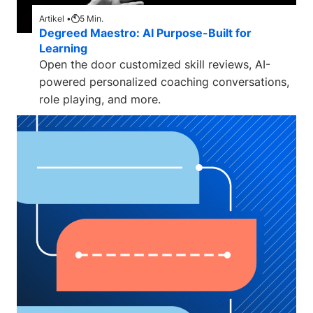
Artikel •
5
Min.
Degreed Maestro: AI Purpose-Built for
Learning
Open the door customized skill reviews, AI-
powered personalized coaching conversations,
role playing, and more.