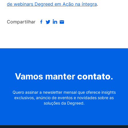
de webinars Degreed em Ação na íntegra
.
Compartilhar
Vamos manter
contato
.
Quero assinar a newsletter mensal que oferece insights
exclusivos, anúncio de eventos e novidades sobre as
soluções da Degreed.