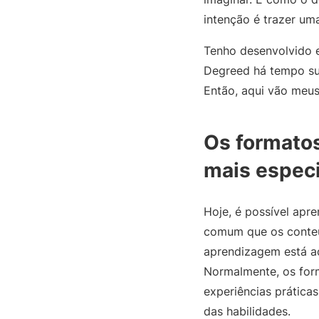
intenção é trazer uma
Tenho desenvolvido e
Degreed há tempo su
Então, aqui vão meus 
Os formato
mais espec
Hoje, é possível apre
comum que os conteú
aprendizagem está ac
Normalmente, os for
experiências prática
das habilidades.