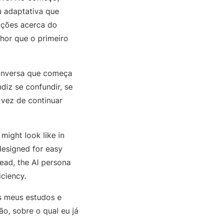
 adaptativa que
sições acerca do
hor que o primeiro
onversa que começa
iz se confundir, se
 vez de continuar
might look like in
designed for easy
tead, the AI persona
iciency.
s meus estudos e
o, sobre o qual eu já