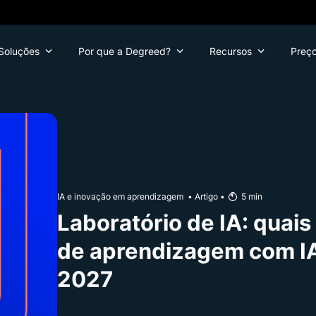
Soluções
Por que a Degreed?
Recursos
Preç
IA e inovação em aprendizagem
•
Artigo
•
5
min
Laboratório de IA: quais
de aprendizagem com IA
2027