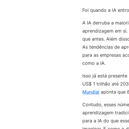
Foi quando a IA entr
A IA derruba a maior
aprendizagem em si. 
que antes. Além diss
As tendências de apr
para as empresas ac
como a IA.
Isso já está present
US$ 1 trilhão até 20
Mundial
aponta que 8
Contudo, esses núme
aprendizagem tradici
para a IA do que ess
imaginar. E como o d