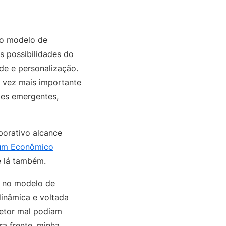
r o modelo de
s possibilidades do
de e personalização.
a vez mais importante
des emergentes,
porativo alcance
rum Econômico
é lá também.
s no modelo de
inâmica e voltada
setor mal podiam
a frente, minha