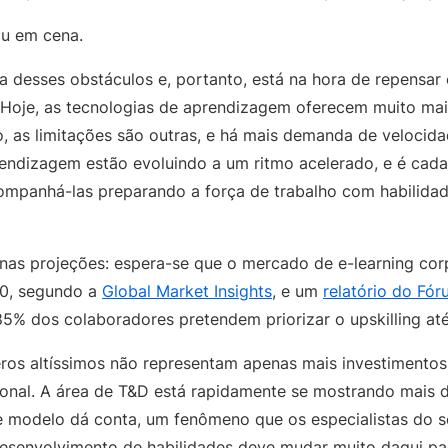
ou em cena.
ia desses obstáculos e, portanto, está na hora de repensa
Hoje, as tecnologias de aprendizagem oferecem muito mai
o, as limitações são outras, e há mais demanda de velocida
endizagem estão evoluindo a um ritmo acelerado, e é cad
ompanhá-las preparando a força de trabalho com habilida
e nas projeções: espera-se que o mercado de e-learning cor
30, segundo a
Global Market Insights
, e um
relatório do Fó
5% dos colaboradores pretendem priorizar o upskilling at
ros altíssimos não representam apenas mais investimento
onal. A área de T&D está rapidamente se mostrando mais d
e modelo dá conta, um fenômeno que os especialistas do 
esenvolvimento de habilidades deve mudar muito daqui par