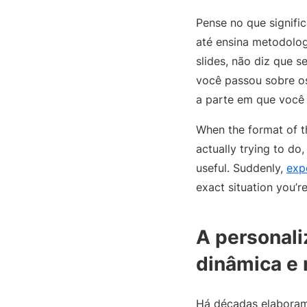
Pense no que signifi
até ensina metodolog
slides, não diz que 
você passou sobre os
a parte em que você
When the format of t
actually trying to d
useful. Suddenly,
expe
exact situation you’re
A personal
dinâmica e 
Há décadas elaboram