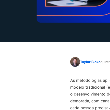
Taylor Blake
quint
As metodologias apli
modelo tradicional (e
o desenvolvimento d
demorada, com canais
cada pessoa precisa