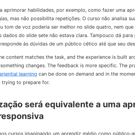
ca aprimorar habilidades, por exemplo, como fazer uma ap
ias, mas não possibilita repetições. O curso não analisa s
seu tom de voz poderia ser melhor no slide quatro, nem q
 dados do slide sete não estava clara. Tampouco dá para p
 responde às dúvidas de um público cético até que seu d
he content matches the task, and the experience is built a
o, something changes. The feedback is more specific. The p
riential learning
can be done on demand and in the moment
 trying to prepare for.
ização será equivalente a uma a
responsiva
os cursos imaginando um aprendiz médio como público-a