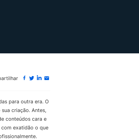
rtilhar
as para outra era. O
 sua criação. Antes,
e conteúdos cara e
r com exatidão o que
fissionalmente.