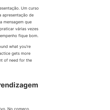
resentação. Um curso
ua apresentação de
ue a mensagem que
raticar várias vezes
esempenho fique bom.
round what you’re
ractice gets more
 of need for the
prendizagem
lvo. No começo,