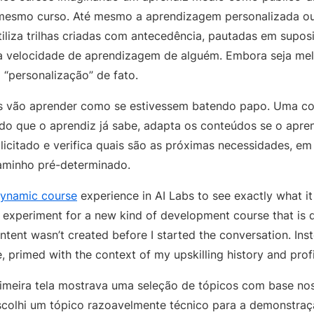
mesmo curso. Até mesmo a aprendizagem personalizada ou
tiliza trilhas criadas com antecedência, pautadas em supo
a velocidade de aprendizagem de alguém. Embora seja mel
 “personalização” de fato.
as vão aprender como se estivessem batendo papo. Uma c
 que o aprendiz já sabe, adapta os conteúdos se o aprend
icitado e verifica quais são as próximas necessidades, em
minho pré-determinado.
ynamic course
experience in AI Labs to see exactly what it 
n experiment for a new kind of development course that is 
ontent wasn’t created before I started the conversation. Ins
, primed with the context of my upskilling history and prof
imeira tela mostrava uma seleção de tópicos com base no
Escolhi um tópico razoavelmente técnico para a demonstraçã