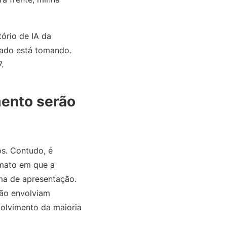
ório de IA da
cado está tomando.
.
mento serão
os. Contudo, é
mato em que a
rma de apresentação.
ão envolviam
volvimento da maioria