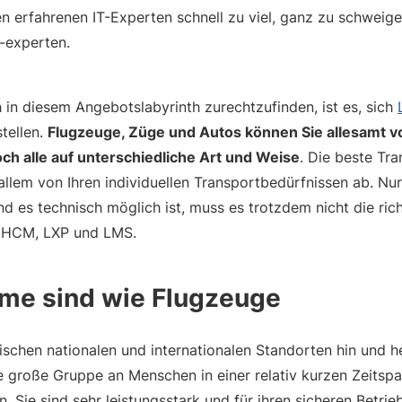
nen erfahrenen IT-Experten schnell zu viel, ganz zu schweig
-experten.
h in diesem Angebotslabyrinth zurechtzufinden, ist es, sich
tellen.
Flugzeuge, Züge und Autos können Sie allesamt v
och alle auf unterschiedliche Art und Weise
. Die beste Tra
allem von Ihren individuellen Transportbedürfnissen ab. Nur
nd es technisch möglich ist, muss es trotzdem nicht die rich
ür HCM, LXP und LMS.
e sind wie Flugzeuge
schen nationalen und internationalen Standorten hin und her
ne große Gruppe an Menschen in einer relativ kurzen Zeitsp
. Sie sind sehr leistungsstark und für ihren sicheren Betrieb