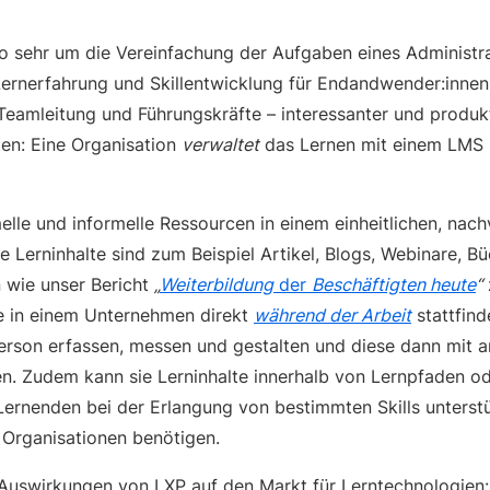
so sehr um die Vereinfachung der Aufgaben eines Administr
Lernerfahrung und Skillentwicklung für Endandwender:innen 
 Teamleitung und Führungskräfte – interessanter und produkt
en: Eine Organisation
verwaltet
das Lernen mit einem LMS
.
elle und informelle Ressourcen in einem einheitlichen, nac
e Lerninhalte sind zum Beispiel Artikel, Blogs, Webinare, B
n wie unser Bericht
„
Weiterbildung
der
Beschäftigten heute
“
e in einem Unternehmen direkt
während der Arbeit
stattfind
erson erfassen, messen und gestalten und diese dann mit a
n. Zudem kann sie Lerninhalte innerhalb von Lernpfaden o
Lernenden bei der Erlangung von bestimmten Skills unterstü
r Organisationen benötigen.
 Auswirkungen von LXP auf den Markt für Lerntechnologien: 