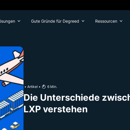
ösungen
Gute Gründe für Degreed
Ressourcen
•
Artikel
•
6
Min.
Die Unterschiede zwis
LXP verstehen