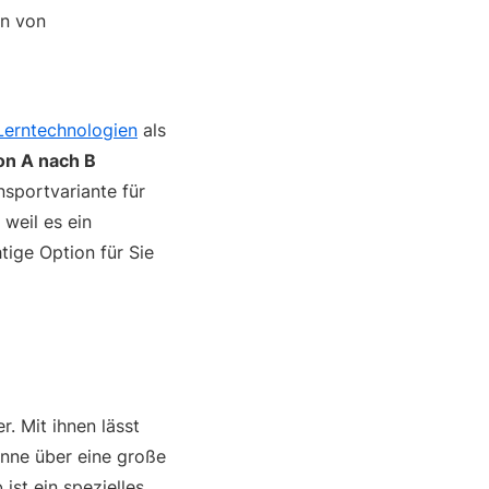
en von
Lerntechnologien
als
on A nach B
nsportvariante für
 weil es ein
tige Option für Sie
. Mit ihnen lässt
anne über eine große
 ist ein spezielles