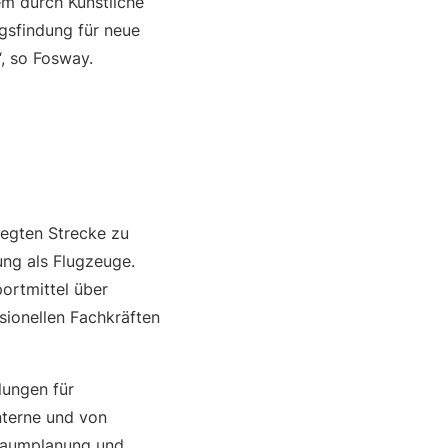
em durch Künstliche
ngsfindung für neue
, so Fosway.
legten Strecke zu
ung als Flugzeuge.
portmittel über
sionellen Fachkräften
ungen für
nterne und von
rraumplanung und