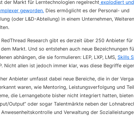
st der Markt für Lerntechnologien regelrecht
explodiert und
komplexer geworden.
Dies ermöglicht es der Personal- und
lung (oder L&D-Abteilung) in einem Unternehmen, Weitere
lten.
RedThread Research gibt es derzeit über 250 Anbieter fü
 dem Markt. Und so entstehen auch neue Bezeichnungen fü
denen abhängen, die sie formulieren: LEP, LXP, LMS,
Skills 
 Nicht allen ist jedoch immer klar, was diese Begriffe eige
her Anbieter umfasst dabei neue Bereiche, die in der Verga
rkannt waren, wie Mentoring, Leistungsverfolgung und Teil
e, die Lernangebote bisher nicht integriert hatten, bieten n
Input/Output“ oder sogar Talentmärkte neben der Lohnabrec
, Anwesenheitskontrolle und Verwaltung der Sozialleistunge