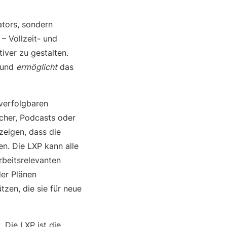
ators, sondern
– Vollzeit- und
iver zu gestalten.
 und
ermöglicht
das
hverfolgbaren
ücher, Podcasts oder
zeigen, dass die
en. Die LXP kann alle
rbeitsrelevanten
der Plänen
tzen, die sie für neue
„Die LXP ist die