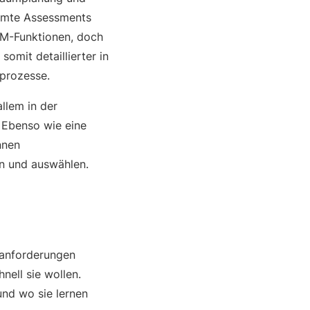
immte Assessments
CM-Funktionen, doch
mit detaillierter in
sprozesse.
llem in der
 Ebenso wie eine
nnen
en und auswählen.
tanforderungen
nell sie wollen.
und wo sie lernen