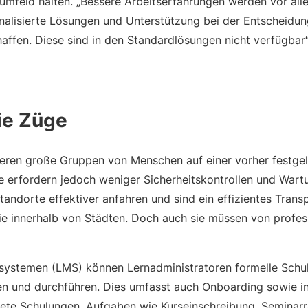
umfeld halten. „Bessere Arbeitserfahrungen werden vor all
sonalisierte Lösungen und Unterstützung bei der Entscheidu
affen. Diese sind in den Standardlösungen nicht verfügbar“
ie Züge
eren große Gruppen von Menschen auf einer vorher festge
ge erfordern jedoch weniger Sicherheitskontrollen und Wart
tandorte effektiver anfahren und sind ein effizientes Trans
ie innerhalb von Städten. Doch auch sie müssen von profes
ystemen (LMS) können Lernadministratoren formelle Schul
len und durchführen. Dies umfasst auch Onboarding sowie i
itete Schulungen. Aufgaben wie Kurseinschreibung, Semina