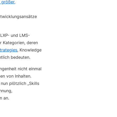
 größer,
ntwicklungsansätze
r LXP- und LMS-
r Kategorien, deren
Strategies
, Knowledge
ntlich bedeuten.
ngenheit nicht einmal
en von Inhalten.
un plötzlich „Skills
hnung,
n an.