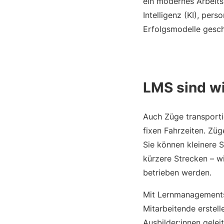
ein modernes Arbeits
Intelligenz (KI), per
Erfolgsmodelle gesch
LMS sind w
Auch Züge transporti
fixen Fahrzeiten. Zü
Sie können kleinere S
kürzere Strecken – w
betrieben werden.
Mit Lernmanagements
Mitarbeitende erstel
Ausbilder:innen gele