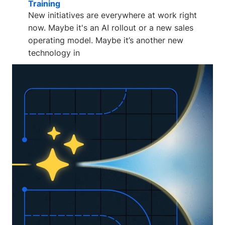
Training
New initiatives are everywhere at work right
now. Maybe it's an AI rollout or a new sales
operating model. Maybe it’s another new
technology in