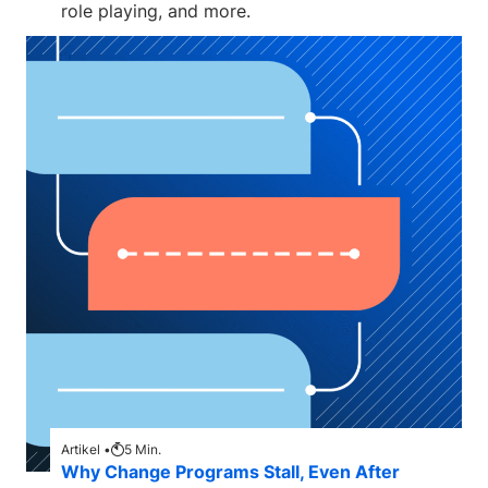
role playing, and more.
Artikel •
5
Min.
Why Change Programs Stall, Even After