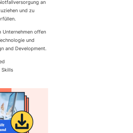
Notfallversorgung an
zuziehen und zu
füllen.
im Unternehmen offen
 Technologie und
sign and Development.
eed
Skills