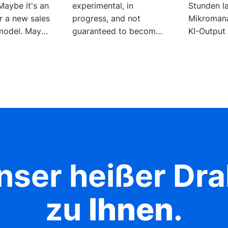
Maybe it's an
experimental, in
Stunden l
or a new sales
progress, and not
Mikroman
model. Maybe
guaranteed to become
KI-Output 
r new
part of the Degreed
d. h. sie k
 in
product suite. I had to
Fehler und
nser heißer Dra
zu
Ihnen
.