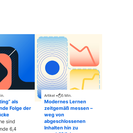
in.
Artikel •
5
Min.
ting“ als
Modernes Lernen
ende Folge der
zeitgemäß messen –
ücke
weg von
abgeschlossenen
e sind
Inhalten hin zu
nde 6,4