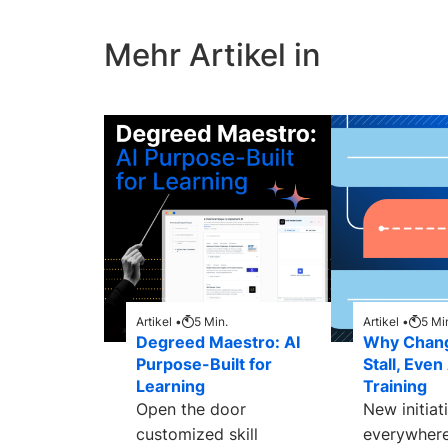
Mehr Artikel in
Artikel •
5
Min.
Artikel •
5
Mi
Degreed Maestro: AI
Why Chan
Purpose-Built for
Stall, Even
Learning
Training
Open the door
New initiat
customized skill
everywhere