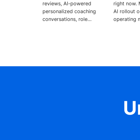
reviews, AI-powered
right now. 
personalized coaching
AI rollout 
conversations, role
operating 
playing, and more.
it’s anothe
technology
U