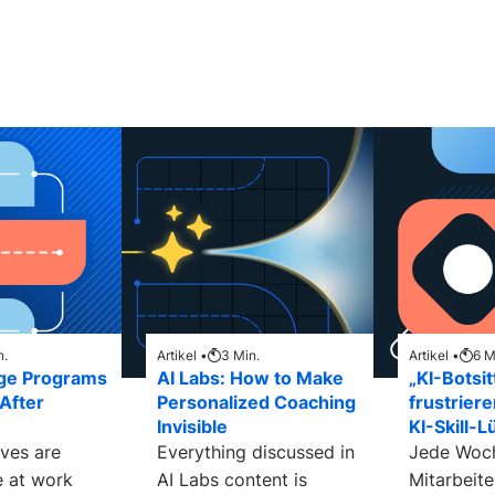
n.
Artikel •
3
Min.
Artikel •
6
M
ge Programs
AI Labs: How to Make
„KI-Botsit
 After
Personalized Coaching
frustrier
Invisible
KI-Skill-L
ives are
Everything discussed in
Jede Woch
 at work
AI Labs content is
Mitarbeite