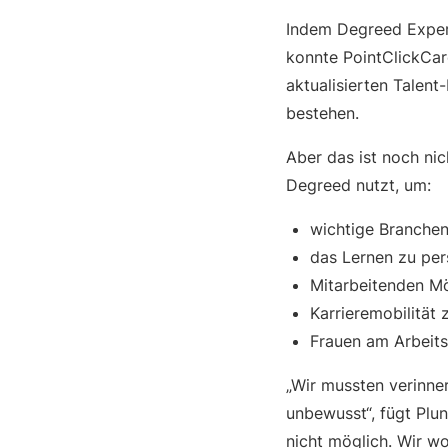
Indem Degreed Experi
konnte PointClickCar
aktualisierten Talent
bestehen.
Aber das ist noch nic
Degreed nutzt, um:
wichtige Branche
das Lernen zu per
Mitarbeitenden Mö
Karrieremobilität 
Frauen am Arbeits
„Wir mussten verinner
unbewusst“, fügt Plun
nicht möglich. Wir w