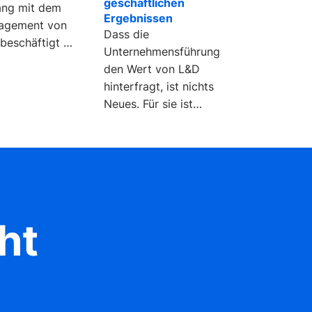
geschäftlichen
ang mit dem
Ergebnissen
agement von
Dass die
beschäftigt –
Unternehmensführung
orrigieren
den Wert von L&D
 speisen
hinterfragt, ist nichts
Neues. Für sie ist
entscheidend, ob der
Nutzen die Kosten
rechtfertigt.
ht