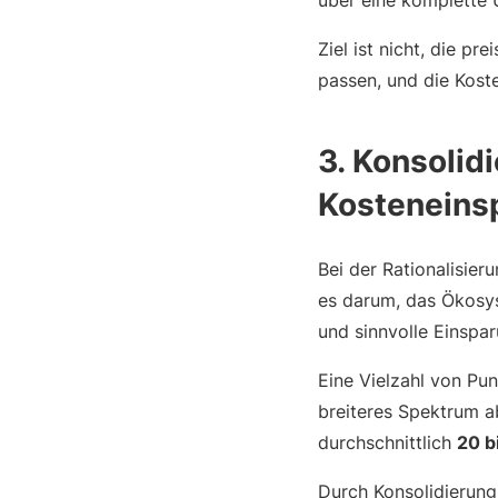
über eine komplette 
Ziel ist nicht, die pr
passen, und die Koste
3. Konsolid
Kosteneins
Bei der Rationalisier
es darum, das Ökosys
und sinnvolle Einspar
Eine Vielzahl von Pu
breiteres Spektrum 
durchschnittlich
20 b
Durch Konsolidierung 