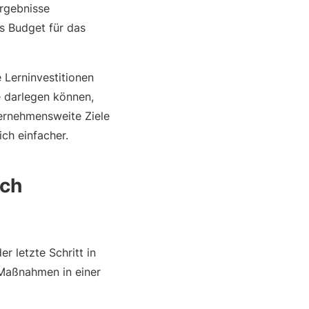
Ergebnisse
s Budget für das
e Lerninvestitionen
e darlegen können,
ternehmensweite Ziele
ch einfacher.
rch
r letzte Schritt in
-Maßnahmen in einer