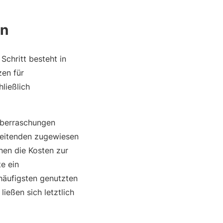
en
Schritt besteht in
zen für
ließlich
 Überraschungen
rbeitenden zugewiesen
nen die Kosten zur
e ein
häufigsten genutzten
ießen sich letztlich