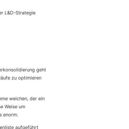
rer L&D-Strategie
erkonsolidierung geht
läufe zu optimieren
eme weichen, der ein
ese Weise um
as enorm.
enliste aufgeführt