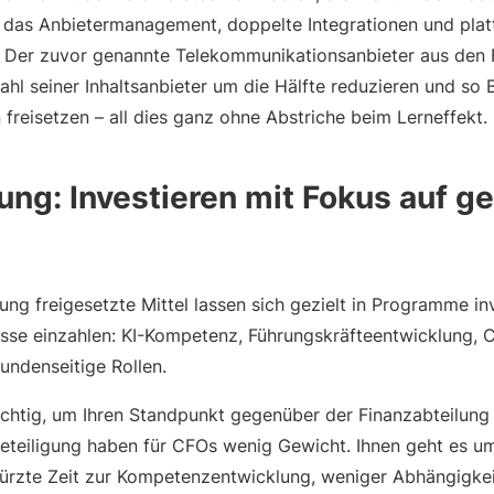
r das Anbietermanagement, doppelte Integrationen und pla
. Der zuvor genannte Telekommunikationsanbieter aus den 
hl seiner Inhaltsanbieter um die Hälfte reduzieren und so 
n freisetzen – all dies ganz ohne Abstriche beim Lerneffekt.
rung: Investieren mit Fokus auf g
ung freigesetzte Mittel lassen sich gezielt in Programme inv
sse einzahlen: KI-Kompetenz, Führungskräfteentwicklung, C
undenseitige Rollen.
ichtig, um Ihren Standpunkt gegenüber der Finanzabteilung
eteiligung haben für CFOs wenig Gewicht. Ihnen geht es um
kürzte Zeit zur Kompetenzentwicklung, weniger Abhängigke