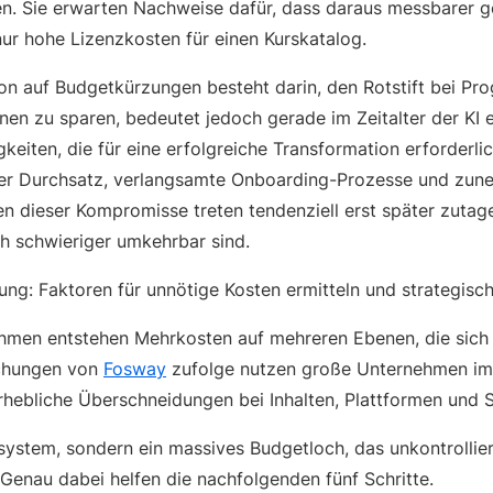
n. Sie erwarten Nachweise dafür, dass daraus messbarer g
nur hohe Lizenzkosten für einen Kurskatalog.
tion auf Budgetkürzungen besteht darin, den Rotstift bei P
en zu sparen, bedeutet jedoch gerade im Zeitalter der KI ei
keiten, die für eine erfolgreiche Transformation erforderli
erer Durchsatz, verlangsamte Onboarding-Prozesse und zun
en dieser Kompromisse treten tendenziell erst später zutag
h schwieriger umkehrbar sind.
sung: Faktoren für unnötige Kosten ermitteln und strategisch
men entstehen Mehrkosten auf mehreren Ebenen, die sich 
uchungen von
Fosway
zufolge nutzen große Unternehmen im
erhebliche Überschneidungen bei Inhalten, Plattformen und 
osystem, sondern ein massives Budgetloch, das unkontrollie
Genau dabei helfen die nachfolgenden fünf Schritte.