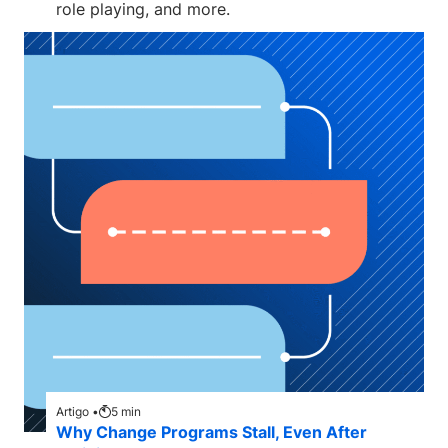
role playing, and more.
Artigo •
5
min
Why Change Programs Stall, Even After