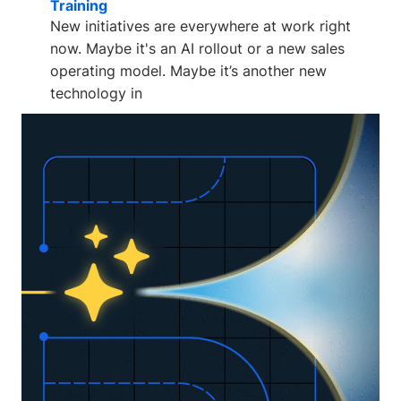
Training
New initiatives are everywhere at work right
now. Maybe it's an AI rollout or a new sales
operating model. Maybe it’s another new
technology in